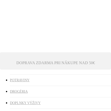
Ezoterika
Vonné tyčinky
ZĽAVY
search
0
was successfully added to your cart.
DOPRAVA ZDARMA PRI NÁKUPE NAD 50€
POTRAVINY
DROGÉRIA
DOPLNKY VÝŽIVY