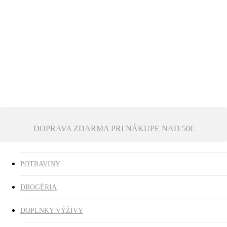
Ezoterika
Vonné tyčinky
ZĽAVY
search
0
was successfully added to your cart.
DOPRAVA ZDARMA PRI NÁKUPE NAD 50€
POTRAVINY
DROGÉRIA
DOPLNKY VÝŽIVY