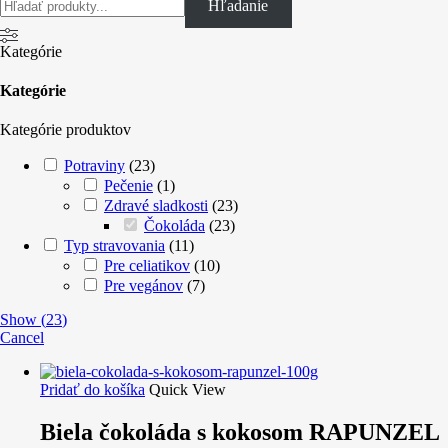
Hľadanie
Kategórie
Kategórie
Kategórie produktov
Potraviny
(
23
)
Pečenie
(
1
)
Zdravé sladkosti
(
23
)
Čokoláda
(
23
)
Typ stravovania
(
11
)
Pre celiatikov
(
10
)
Pre vegánov
(
7
)
Show
(
23
)
Cancel
Pridať do košíka
Quick View
Biela čokoláda s kokosom RAPUNZEL