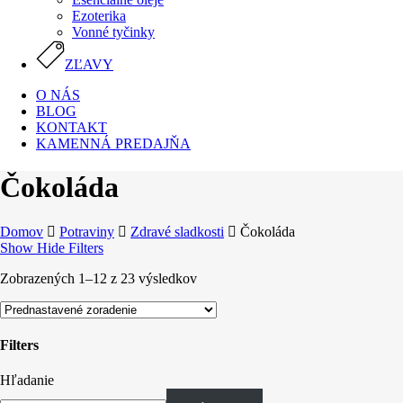
Ezoterika
Vonné tyčinky
ZĽAVY
O NÁS
BLOG
KONTAKT
KAMENNÁ PREDAJŇA
Čokoláda
Domov
Potraviny
Zdravé sladkosti
Čokoláda
Show
Hide
Filters
Zobrazených 1–12 z 23 výsledkov
Filters
Close
Hľadanie
Filters