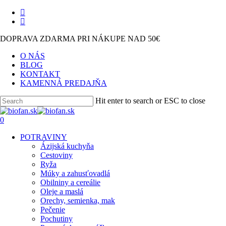
Skip
facebook
to
instagram
main
DOPRAVA ZDARMA PRI NÁKUPE NAD 50€
content
O NÁS
BLOG
KONTAKT
KAMENNÁ PREDAJŇA
Hit enter to search or ESC to close
Close
Search
search
0
Menu
POTRAVINY
Ázijská kuchyňa
Cestoviny
Ryža
Múky a zahusťovadlá
Obilniny a cereálie
Oleje a maslá
Orechy, semienka, mak
Pečenie
Pochutiny