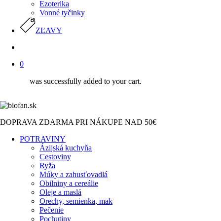
Ezoterika
Vonné tyčinky
ZĽAVY
search
0
was successfully added to your cart.
DOPRAVA ZDARMA PRI NÁKUPE NAD 50€
POTRAVINY
Ázijská kuchyňa
Cestoviny
Ryža
Múky a zahusťovadlá
Obilniny a cereálie
Oleje a maslá
Orechy, semienka, mak
Pečenie
Pochutiny