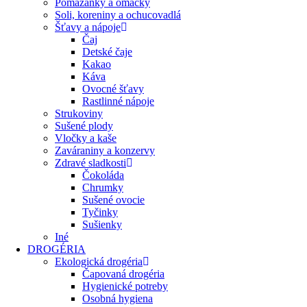
Pomazánky a omáčky
Soli, koreniny a ochucovadlá
Šťavy a nápoje
Čaj
Detské čaje
Kakao
Káva
Ovocné šťavy
Rastlinné nápoje
Strukoviny
Sušené plody
Vločky a kaše
Zaváraniny a konzervy
Zdravé sladkosti
Čokoláda
Chrumky
Sušené ovocie
Tyčinky
Sušienky
Iné
DROGÉRIA
Ekologická drogéria
Čapovaná drogéria
Hygienické potreby
Osobná hygiena