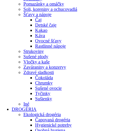
Pomazánky a omáčky
Soli, koreniny a ochucovadlá
Šťavy a nápoje
Čaj
Detské čaje
Kakao
Káva
Ovocné šťavy
Rastlinné nápoje
Strukoviny
Sušené plody
Vločky a kaše
Zaváraniny a konzervy
Zdravé sladkosti
Čokoláda
Chrumky
Sušené ovocie
Tyčinky
Sušienky
Iné
DROGÉRIA
Ekologická drogéria
Čapovaná drogéria
Hygienické potreby
Osobná hygiena