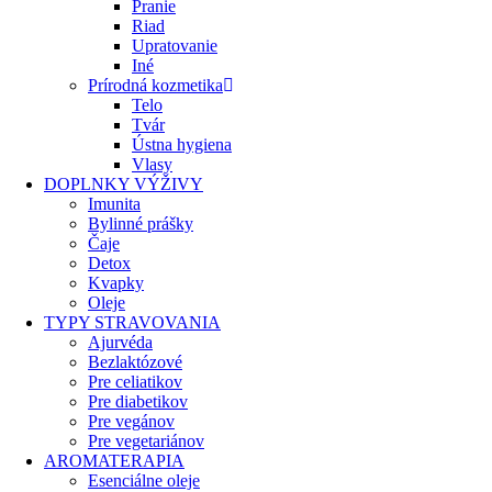
Pranie
Riad
Upratovanie
Iné
Prírodná kozmetika
Telo
Tvár
Ústna hygiena
Vlasy
DOPLNKY VÝŽIVY
Imunita
Bylinné prášky
Čaje
Detox
Kvapky
Oleje
TYPY STRAVOVANIA
Ajurvéda
Bezlaktózové
Pre celiatikov
Pre diabetikov
Pre vegánov
Pre vegetariánov
AROMATERAPIA
Esenciálne oleje