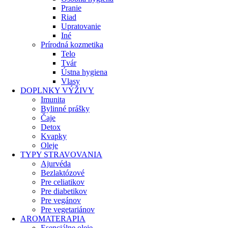
Pranie
Riad
Upratovanie
Iné
Prírodná kozmetika
Telo
Tvár
Ústna hygiena
Vlasy
DOPLNKY VÝŽIVY
Imunita
Bylinné prášky
Čaje
Detox
Kvapky
Oleje
TYPY STRAVOVANIA
Ajurvéda
Bezlaktózové
Pre celiatikov
Pre diabetikov
Pre vegánov
Pre vegetariánov
AROMATERAPIA
Esenciálne oleje