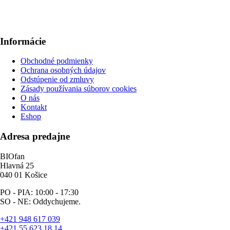
Informácie
Obchodné podmienky
Ochrana osobných údajov
Odstúpenie od zmluvy
Zásady používania súborov cookies
O nás
Kontakt
Eshop
Adresa predajne
BIOfan
Hlavná 25
040 01 Košice
PO - PIA: 10:00 - 17:30
SO - NE: Oddychujeme.
+421 948 617 039
+421 55 623 18 14