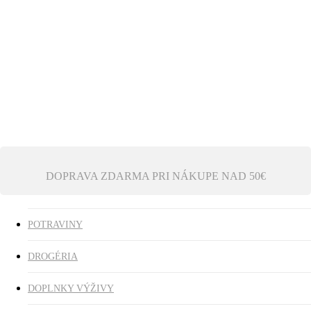
Ezoterika
Vonné tyčinky
ZĽAVY
search
0
was successfully added to your cart.
DOPRAVA ZDARMA PRI NÁKUPE NAD 50€
POTRAVINY
DROGÉRIA
DOPLNKY VÝŽIVY