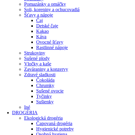
Pomazánky a omáčky
Soli, koreniny a ochucovadlá
Šťavy a nápoje
Čaj
Detské čaje
Kakao
Káva
Ovocné šťavy
Rastlinné nápoje
Strukoviny
Sušené plody
Vločky a kaše
Zaváraniny a konzervy
Zdravé sladkosti
Čokoláda
Chrumky
Sušené ovocie
Tyčinky
Sušienky
Iné
DROGÉRIA
Ekologická drogéria
Čapovaná drogéria
Hygienické potreby
Osobná hygiena