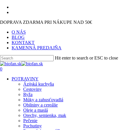
Skip
facebook
to
instagram
main
DOPRAVA ZDARMA PRI NÁKUPE NAD 50€
content
O NÁS
BLOG
KONTAKT
KAMENNÁ PREDAJŇA
Hit enter to search or ESC to close
Close
Search
search
0
Menu
POTRAVINY
Ázijská kuchyňa
Cestoviny
Ryža
Múky a zahusťovadlá
Obilniny a cereálie
Oleje a maslá
Orechy, semienka, mak
Pečenie
Pochutiny