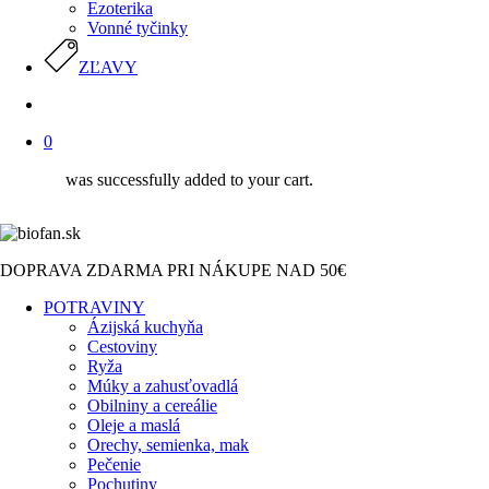
Ezoterika
Vonné tyčinky
ZĽAVY
search
0
was successfully added to your cart.
DOPRAVA ZDARMA PRI NÁKUPE NAD 50€
POTRAVINY
Ázijská kuchyňa
Cestoviny
Ryža
Múky a zahusťovadlá
Obilniny a cereálie
Oleje a maslá
Orechy, semienka, mak
Pečenie
Pochutiny