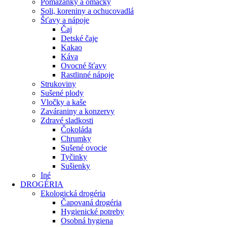
Pomazánky a omáčky
Soli, koreniny a ochucovadlá
Šťavy a nápoje
Čaj
Detské čaje
Kakao
Káva
Ovocné šťavy
Rastlinné nápoje
Strukoviny
Sušené plody
Vločky a kaše
Zaváraniny a konzervy
Zdravé sladkosti
Čokoláda
Chrumky
Sušené ovocie
Tyčinky
Sušienky
Iné
DROGÉRIA
Ekologická drogéria
Čapovaná drogéria
Hygienické potreby
Osobná hygiena