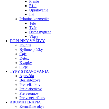
Pranie
Riad
Upratovanie
Iné
Prírodná kozmetika
Telo
Tvár
Ústna hygiena
Vlasy
DOPLNKY VÝŽIVY
Imunita
Bylinné prášky
Čaje
Detox
Kvapky
Oleje
TYPY STRAVOVANIA
Ajurvéda
Bezlaktózové
Pre celiatikov
Pre diabetikov
Pre vegánov
Pre vegetariánov
AROMATERAPIA
Esenciálne oleje