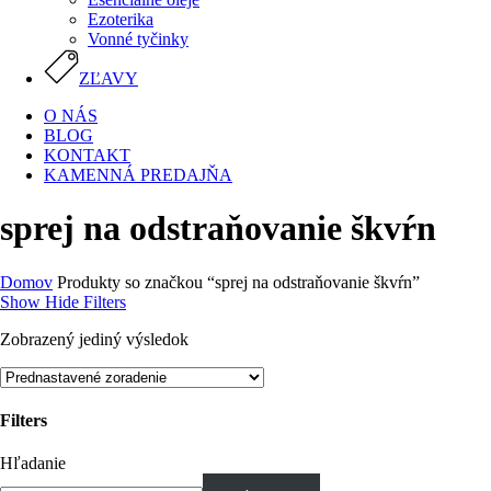
Ezoterika
Vonné tyčinky
ZĽAVY
O NÁS
BLOG
KONTAKT
KAMENNÁ PREDAJŇA
sprej na odstraňovanie škvŕn
Domov
Produkty so značkou “sprej na odstraňovanie škvŕn”
Show
Hide
Filters
Zobrazený jediný výsledok
Filters
Close
Hľadanie
Filters