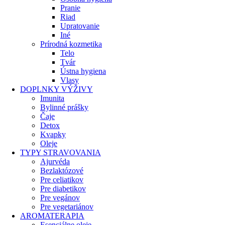
Pranie
Riad
Upratovanie
Iné
Prírodná kozmetika
Telo
Tvár
Ústna hygiena
Vlasy
DOPLNKY VÝŽIVY
Imunita
Bylinné prášky
Čaje
Detox
Kvapky
Oleje
TYPY STRAVOVANIA
Ajurvéda
Bezlaktózové
Pre celiatikov
Pre diabetikov
Pre vegánov
Pre vegetariánov
AROMATERAPIA
Esenciálne oleje