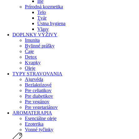
Iné
Prírodná kozmetika
Telo
Tvár
Ústna hygiena
Vlasy
DOPLNKY VÝŽIVY
Imunita
Bylinné prášky
Čaje
Detox
Kvapky
Oleje
TYPY STRAVOVANIA
Ajurvéda
Bezlaktózové
Pre celiatikov
Pre diabetikov
Pre vegánov
Pre vegetariánov
AROMATERAPIA
Esenciálne oleje
Ezoterika
Vonné tyčinky