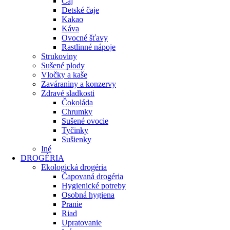
Čaj
Detské čaje
Kakao
Káva
Ovocné šťavy
Rastlinné nápoje
Strukoviny
Sušené plody
Vločky a kaše
Zaváraniny a konzervy
Zdravé sladkosti
Čokoláda
Chrumky
Sušené ovocie
Tyčinky
Sušienky
Iné
DROGÉRIA
Ekologická drogéria
Čapovaná drogéria
Hygienické potreby
Osobná hygiena
Pranie
Riad
Upratovanie