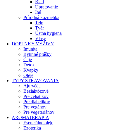
Riad
Upratovanie
Iné
Prírodná kozmetika
Telo
Tvár
Ústna hygiena
Vlasy
DOPLNKY VÝŽIVY
Imunita
Bylinné prášky
Čaje
Detox
Kvapky
Oleje
TYPY STRAVOVANIA
Ajurvéda
Bezlaktózové
Pre celiatikov
Pre diabetikov
Pre vegánov
Pre vegetariánov
AROMATERAPIA
Esenciálne oleje
Ezoterika