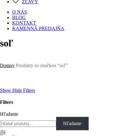
ZĽAVY
O NÁS
BLOG
KONTAKT
KAMENNÁ PREDAJŇA
soľ
Domov
Produkty so značkou “soľ”
Show
Hide
Filters
Filters
Close
Hľadanie
Filters
Hľadanie