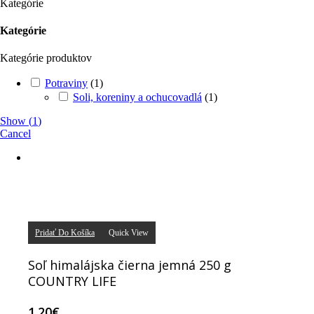
Kategórie
Kategórie
Kategórie produktov
Potraviny
(
1
)
Soli, koreniny a ochucovadlá
(
1
)
Show
(
1
)
Cancel
Pridať Do Košíka
Quick View
Soľ himalájska čierna jemná 250 g
COUNTRY LIFE
1.20
€