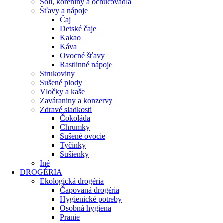
Soli, koreniny a ochucovadlá
Šťavy a nápoje
Čaj
Detské čaje
Kakao
Káva
Ovocné šťavy
Rastlinné nápoje
Strukoviny
Sušené plody
Vločky a kaše
Zaváraniny a konzervy
Zdravé sladkosti
Čokoláda
Chrumky
Sušené ovocie
Tyčinky
Sušienky
Iné
DROGÉRIA
Ekologická drogéria
Čapovaná drogéria
Hygienické potreby
Osobná hygiena
Pranie