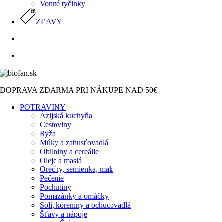
Vonné tyčinky
ZĽAVY
search
DOPRAVA ZDARMA PRI NÁKUPE NAD 50€
POTRAVINY
Ázijská kuchyňa
Cestoviny
Ryža
Múky a zahusťovadlá
Obilniny a cereálie
Oleje a maslá
Orechy, semienka, mak
Pečenie
Pochutiny
Pomazánky a omáčky
Soli, koreniny a ochucovadlá
Šťavy a nápoje