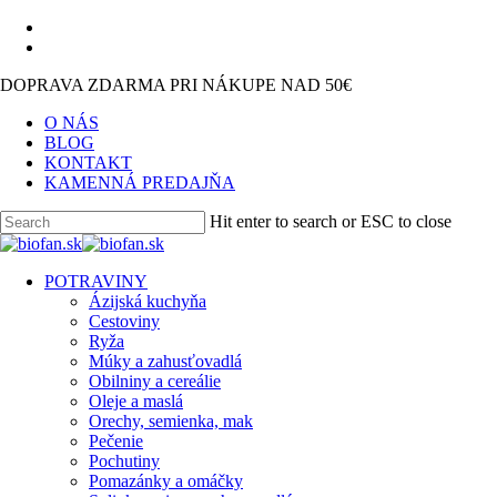
Skip
facebook
to
instagram
main
DOPRAVA ZDARMA PRI NÁKUPE NAD 50€
content
O NÁS
BLOG
KONTAKT
KAMENNÁ PREDAJŇA
Hit enter to search or ESC to close
Close
Search
search
Menu
POTRAVINY
Ázijská kuchyňa
Cestoviny
Ryža
Múky a zahusťovadlá
Obilniny a cereálie
Oleje a maslá
Orechy, semienka, mak
Pečenie
Pochutiny
Pomazánky a omáčky