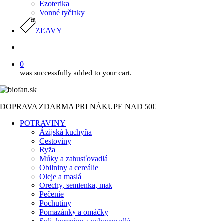
Ezoterika
Vonné tyčinky
ZĽAVY
search
0
was successfully added to your cart.
DOPRAVA ZDARMA PRI NÁKUPE NAD 50€
POTRAVINY
Ázijská kuchyňa
Cestoviny
Ryža
Múky a zahusťovadlá
Obilniny a cereálie
Oleje a maslá
Orechy, semienka, mak
Pečenie
Pochutiny
Pomazánky a omáčky
Soli, koreniny a ochucovadlá