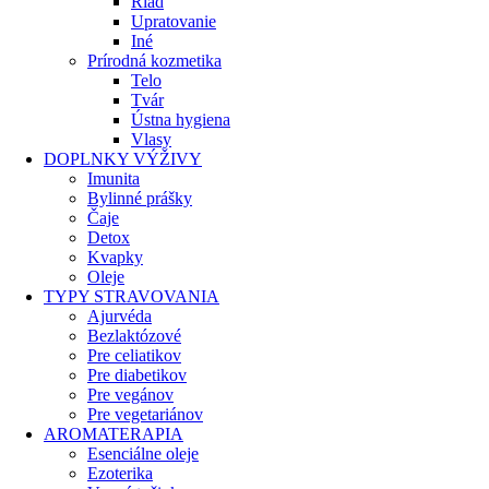
Riad
Upratovanie
Iné
Prírodná kozmetika
Telo
Tvár
Ústna hygiena
Vlasy
DOPLNKY VÝŽIVY
Imunita
Bylinné prášky
Čaje
Detox
Kvapky
Oleje
TYPY STRAVOVANIA
Ajurvéda
Bezlaktózové
Pre celiatikov
Pre diabetikov
Pre vegánov
Pre vegetariánov
AROMATERAPIA
Esenciálne oleje
Ezoterika