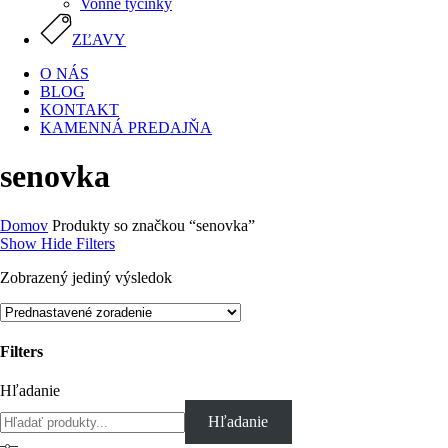
Vonné tyčinky
ZĽAVY
O NÁS
BLOG
KONTAKT
KAMENNÁ PREDAJŇA
senovka
Domov
Produkty so značkou “senovka”
Show
Hide
Filters
Zobrazený jediný výsledok
Filters
Close
Hľadanie
Filters
Hľadanie