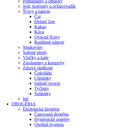
Pomazánky a omáčky
Soli, koreniny a ochucovadlá
Šťavy a nápoje
Čaj
Detské čaje
Kakao
Káva
Ovocné šťavy
Rastlinné nápoje
Strukoviny
Sušené plody
Vločky a kaše
Zaváraniny a konzervy
Zdravé sladkosti
Čokoláda
Chrumky
Sušené ovocie
Tyčinky
Sušienky
Iné
DROGÉRIA
Ekologická drogéria
Čapovaná drogéria
Hygienické potreby
Osobná hygiena