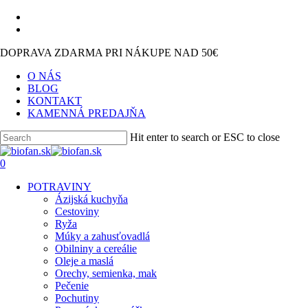
Skip
facebook
to
instagram
main
DOPRAVA ZDARMA PRI NÁKUPE NAD 50€
content
O NÁS
BLOG
KONTAKT
KAMENNÁ PREDAJŇA
Hit enter to search or ESC to close
Close
Search
search
0
Menu
POTRAVINY
Ázijská kuchyňa
Cestoviny
Ryža
Múky a zahusťovadlá
Obilniny a cereálie
Oleje a maslá
Orechy, semienka, mak
Pečenie
Pochutiny