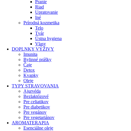
Pranie
Riad
Upratovanie
Iné
Prírodná kozmetika
Telo
Tvár
Ústna hygiena
Vlasy
DOPLNKY VÝŽIVY
Imunita
Bylinné prášky
Čaje
Detox
Kvapky
Oleje
TYPY STRAVOVANIA
Ajurvéda
Bezlaktózové
Pre celiatikov
Pre diabetikov
Pre vegánov
Pre vegetariánov
AROMATERAPIA
Esenciálne oleje