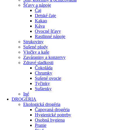
Šťavy a nápoje
Čaj
Detské čaje
Kakao
Káva
Ovocné šťavy
Rastlinné nápoje
Strukoviny
Sušené plody
Vločky a kaše
Zaváraniny a konzervy
Zdravé sladkosti
Čokoláda
Chrumky
Sušené ovocie
Tyčinky
Sušienky
Iné
DROGÉRIA
Ekologická drogéria
Čapovaná drogéria
Hygienické potreby
Osobná hygiena
Pranie