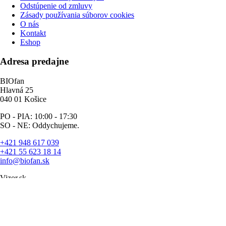
Odstúpenie od zmluvy
Zásady používania súborov cookies
O nás
Kontakt
Eshop
Adresa predajne
BIOfan
Hlavná 25
040 01 Košice
PO - PIA: 10:00 - 17:30
SO - NE: Oddychujeme.
+421 948 617 039
+421 55 623 18 14
info@biofan.sk
Vizor.sk
facebook
google-
plus
instagram
whatsapp