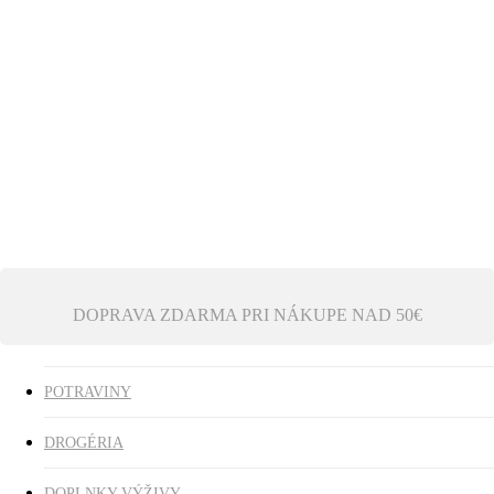
Ezoterika
Vonné tyčinky
ZĽAVY
search
0
was successfully added to your cart.
DOPRAVA ZDARMA PRI NÁKUPE NAD 50€
POTRAVINY
DROGÉRIA
DOPLNKY VÝŽIVY