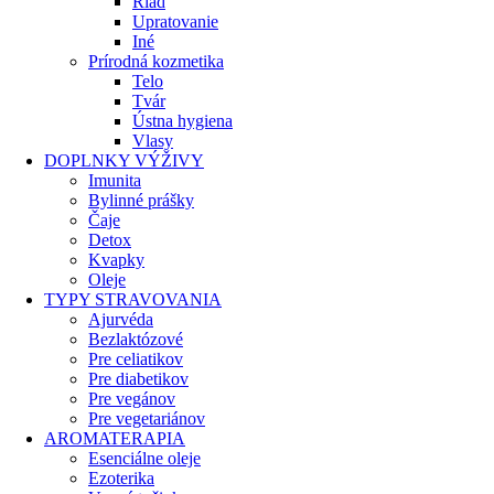
Riad
Upratovanie
Iné
Prírodná kozmetika
Telo
Tvár
Ústna hygiena
Vlasy
DOPLNKY VÝŽIVY
Imunita
Bylinné prášky
Čaje
Detox
Kvapky
Oleje
TYPY STRAVOVANIA
Ajurvéda
Bezlaktózové
Pre celiatikov
Pre diabetikov
Pre vegánov
Pre vegetariánov
AROMATERAPIA
Esenciálne oleje
Ezoterika