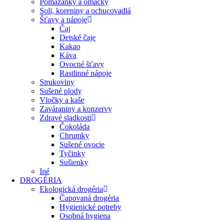
Pomazánky a omáčky
Soli, koreniny a ochucovadlá
Šťavy a nápoje
Čaj
Detské čaje
Kakao
Káva
Ovocné šťavy
Rastlinné nápoje
Strukoviny
Sušené plody
Vločky a kaše
Zaváraniny a konzervy
Zdravé sladkosti
Čokoláda
Chrumky
Sušené ovocie
Tyčinky
Sušienky
Iné
DROGÉRIA
Ekologická drogéria
Čapovaná drogéria
Hygienické potreby
Osobná hygiena