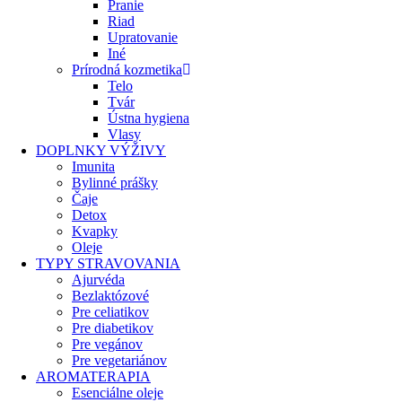
Pranie
Riad
Upratovanie
Iné
Prírodná kozmetika
Telo
Tvár
Ústna hygiena
Vlasy
DOPLNKY VÝŽIVY
Imunita
Bylinné prášky
Čaje
Detox
Kvapky
Oleje
TYPY STRAVOVANIA
Ajurvéda
Bezlaktózové
Pre celiatikov
Pre diabetikov
Pre vegánov
Pre vegetariánov
AROMATERAPIA
Esenciálne oleje