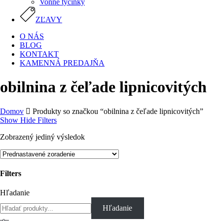
Vonné tyčinky
ZĽAVY
O NÁS
BLOG
KONTAKT
KAMENNÁ PREDAJŇA
obilnina z čeľade lipnicovitých
Domov
Produkty so značkou “obilnina z čeľade lipnicovitých”
Show
Hide
Filters
Zobrazený jediný výsledok
Filters
Close
Hľadanie
Filters
Hľadanie