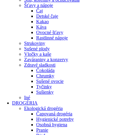
Šťavy a nápoje
Čaj
Detské čaje
Kakao
Káva
Ovocné šťavy
Rastlinné nápoje
Strukoviny
Sušené plody
Vločky a kaše
Zaváraniny a konzervy
Zdravé sladkosti
Čokoláda
Chrumky
Sušené ovocie
Tyčinky
Sušienky
Iné
DROGÉRIA
Ekologická drogéria
Čapovaná drogéria
Hygienické potreby
Osobná hygiena
Pranie