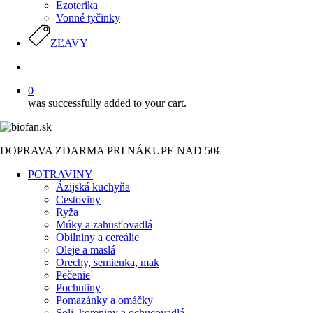
Ezoterika
Vonné tyčinky
ZĽAVY
search
0
was successfully added to your cart.
DOPRAVA ZDARMA PRI NÁKUPE NAD 50€
POTRAVINY
Ázijská kuchyňa
Cestoviny
Ryža
Múky a zahusťovadlá
Obilniny a cereálie
Oleje a maslá
Orechy, semienka, mak
Pečenie
Pochutiny
Pomazánky a omáčky
Soli, koreniny a ochucovadlá