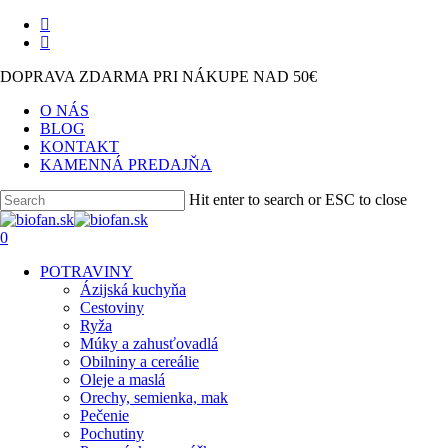
Skip
facebook
to
instagram
main
DOPRAVA ZDARMA PRI NÁKUPE NAD 50€
content
O NÁS
BLOG
KONTAKT
KAMENNÁ PREDAJŇA
Hit enter to search or ESC to close
Close
Search
search
0
Menu
POTRAVINY
Ázijská kuchyňa
Cestoviny
Ryža
Múky a zahusťovadlá
Obilniny a cereálie
Oleje a maslá
Orechy, semienka, mak
Pečenie
Pochutiny