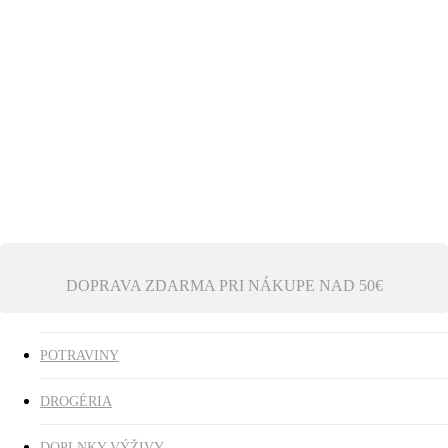
Ezoterika
Vonné tyčinky
ZĽAVY
search
0
was successfully added to your cart.
DOPRAVA ZDARMA PRI NÁKUPE NAD 50€
POTRAVINY
DROGÉRIA
DOPLNKY VÝŽIVY