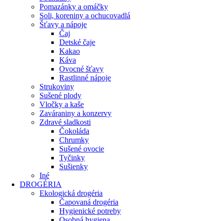
Pomazánky a omáčky
Soli, koreniny a ochucovadlá
Šťavy a nápoje
Čaj
Detské čaje
Kakao
Káva
Ovocné šťavy
Rastlinné nápoje
Strukoviny
Sušené plody
Vločky a kaše
Zaváraniny a konzervy
Zdravé sladkosti
Čokoláda
Chrumky
Sušené ovocie
Tyčinky
Sušienky
Iné
DROGÉRIA
Ekologická drogéria
Čapovaná drogéria
Hygienické potreby
Osobná hygiena