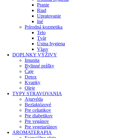
Pranie
Riad
Upratovanie
Iné
Prírodná kozmetika
Telo
Tvár
Ústna hygiena
Vlasy
DOPLNKY VÝŽIVY
Imunita
Bylinné prášky
Čaje
Detox
Kvapky
Oleje
TYPY STRAVOVANIA
Ajurvéda
Bezlaktózové
Pre celiatikov
Pre diabetikov
Pre vegánov
Pre vegetariánov
AROMATERAPIA
Esenciálne oleje