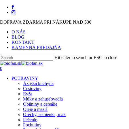
Skip
facebook
to
instagram
main
DOPRAVA ZDARMA PRI NÁKUPE NAD 50€
content
O NÁS
BLOG
KONTAKT
KAMENNÁ PREDAJŇA
Hit enter to search or ESC to close
Close
Search
search
0
Menu
POTRAVINY
Ázijská kuchyňa
Cestoviny
Ryža
Múky a zahusťovadlá
Obilniny a cereálie
Oleje a maslá
Orechy, semienka, mak
Pečenie
Pochutiny