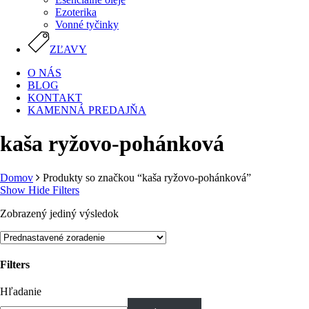
Ezoterika
Vonné tyčinky
ZĽAVY
O NÁS
BLOG
KONTAKT
KAMENNÁ PREDAJŇA
kaša ryžovo-pohánková
Domov
Produkty so značkou “kaša ryžovo-pohánková”
Show
Hide
Filters
Zobrazený jediný výsledok
Filters
Close
Hľadanie
Filters