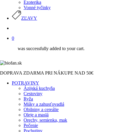
Ezoterika
Vonné tyčinky
ZĽAVY
search
0
was successfully added to your cart.
DOPRAVA ZDARMA PRI NÁKUPE NAD 50€
POTRAVINY
Ázijská kuchyňa
Cestoviny
Ryža
Múky a zahusťovadlá
Obilniny a cereálie
Oleje a maslá
Orechy, semienka, mak
Pečenie
Pochutiny