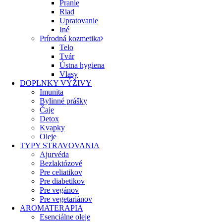
Pranie
Riad
Upratovanie
Iné
Prírodná kozmetika
Telo
Tvár
Ústna hygiena
Vlasy
DOPLNKY VÝŽIVY
Imunita
Bylinné prášky
Čaje
Detox
Kvapky
Oleje
TYPY STRAVOVANIA
Ajurvéda
Bezlaktózové
Pre celiatikov
Pre diabetikov
Pre vegánov
Pre vegetariánov
AROMATERAPIA
Esenciálne oleje