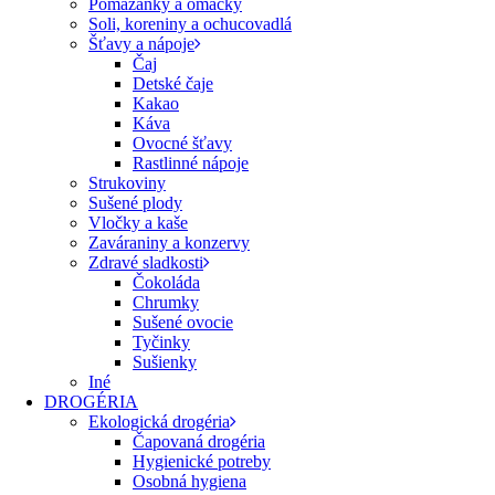
Pomazánky a omáčky
Soli, koreniny a ochucovadlá
Šťavy a nápoje
Čaj
Detské čaje
Kakao
Káva
Ovocné šťavy
Rastlinné nápoje
Strukoviny
Sušené plody
Vločky a kaše
Zaváraniny a konzervy
Zdravé sladkosti
Čokoláda
Chrumky
Sušené ovocie
Tyčinky
Sušienky
Iné
DROGÉRIA
Ekologická drogéria
Čapovaná drogéria
Hygienické potreby
Osobná hygiena