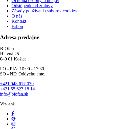
Ochrana osobných údajov
Odstúpenie od zmluvy
Zásady používania súborov cookies
O nás
Kontakt
Eshop
Adresa predajne
BIOfan
Hlavná 25
040 01 Košice
PO - PIA: 10:00 - 17:30
SO - NE: Oddychujeme.
+421 948 617 039
+421 55 623 18 14
info@biofan.sk
Vizor.sk
facebook
google-
plus
instagram
whatsapp