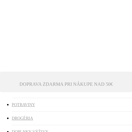
Ezoterika
Vonné tyčinky
ZĽAVY
search
0
was successfully added to your cart.
DOPRAVA ZDARMA PRI NÁKUPE NAD 50€
POTRAVINY
DROGÉRIA
DOPLNKY VÝŽIVY