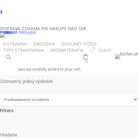
Skip
to
facebook
main
instagram
content
DOPRAVA ZDARMA PRI NÁKUPE NAD 50€
O NÁS
BLOG
KONTAKT
KAMENNÁ PREDAJŇA
čubrica
POTRAVINY
DROGÉRIA
DOPLNKY VÝŽIVY
TYPY STRAVOVANIA
AROMATERAPIA
ZĽAVY
search
0
Domov
Produkty so značkou “čubrica”
was successfully added to your cart.
Show
Hide
Filters
Zobrazený jediný výsledok
Filters
Close
Filters
Hľadanie