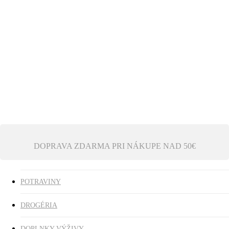
Ezoterika
Vonné tyčinky
ZĽAVY
search
0
was successfully added to your cart.
DOPRAVA ZDARMA PRI NÁKUPE NAD 50€
POTRAVINY
DROGÉRIA
DOPLNKY VÝŽIVY