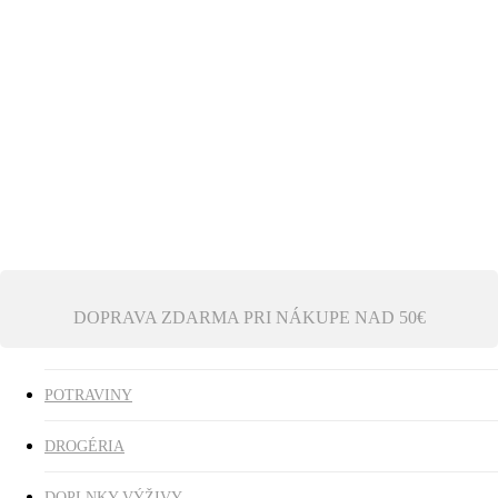
Ezoterika
Vonné tyčinky
ZĽAVY
search
0
was successfully added to your cart.
DOPRAVA ZDARMA PRI NÁKUPE NAD 50€
POTRAVINY
DROGÉRIA
DOPLNKY VÝŽIVY