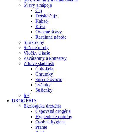
Šťavy a nápoje
Čaj
Detské čaje
Kakao
Káva
Ovocné šťavy
Rastlinné nápoje
Strukoviny
Sušené plody
Vločky a kaše
Zaváraniny a konzervy
Zdravé sladkosti
Čokoláda
Chrumky
Sušené ovocie
Tyčinky
Sušienky
Iné
DROGÉRIA
Ekologická drogéria
Čapovaná drogéria
Hygienické potreby
Osobná hygiena
Pranie