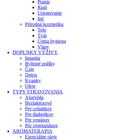
Pranie
Riad
Upratovanie
Iné
Prírodná kozmetika
Telo
Tvár
Ústna hygiena
Vlasy
DOPLNKY VÝŽIVY
Imunita
Bylinné prášky
Čaje
Detox
Kvapky
Oleje
TYPY STRAVOVANIA
Ajurvéda
Bezlaktózové
Pre celiatikov
Pre diabetikov
Pre vegánov
Pre vegetariánov
AROMATERAPIA
Esenciálne oleje