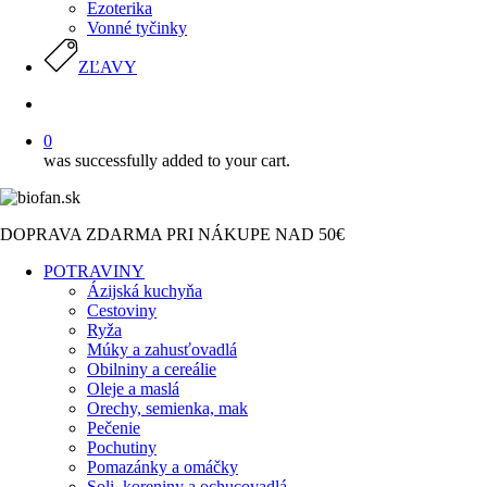
Ezoterika
Vonné tyčinky
ZĽAVY
search
0
was successfully added to your cart.
DOPRAVA ZDARMA PRI NÁKUPE NAD 50€
POTRAVINY
Ázijská kuchyňa
Cestoviny
Ryža
Múky a zahusťovadlá
Obilniny a cereálie
Oleje a maslá
Orechy, semienka, mak
Pečenie
Pochutiny
Pomazánky a omáčky
Soli, koreniny a ochucovadlá