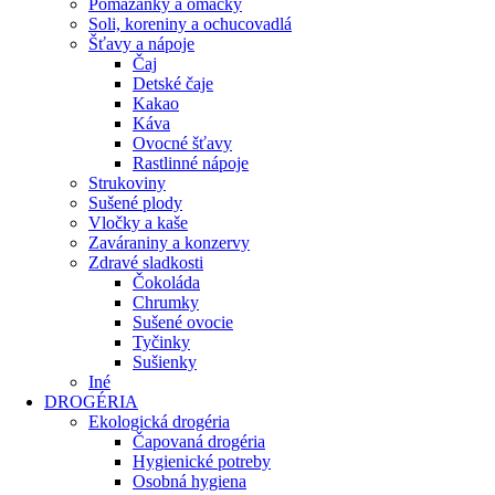
Pomazánky a omáčky
Soli, koreniny a ochucovadlá
Šťavy a nápoje
Čaj
Detské čaje
Kakao
Káva
Ovocné šťavy
Rastlinné nápoje
Strukoviny
Sušené plody
Vločky a kaše
Zaváraniny a konzervy
Zdravé sladkosti
Čokoláda
Chrumky
Sušené ovocie
Tyčinky
Sušienky
Iné
DROGÉRIA
Ekologická drogéria
Čapovaná drogéria
Hygienické potreby
Osobná hygiena