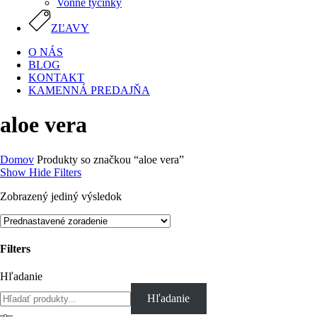
Vonné tyčinky
ZĽAVY
O NÁS
BLOG
KONTAKT
KAMENNÁ PREDAJŇA
aloe vera
Domov
Produkty so značkou “aloe vera”
Show
Hide
Filters
Zobrazený jediný výsledok
Filters
Close
Hľadanie
Filters
Hľadanie