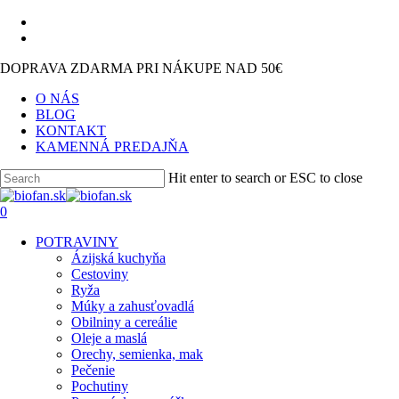
Skip
facebook
to
instagram
main
DOPRAVA ZDARMA PRI NÁKUPE NAD 50€
content
O NÁS
BLOG
KONTAKT
KAMENNÁ PREDAJŇA
Hit enter to search or ESC to close
Close
Search
search
0
Menu
POTRAVINY
Ázijská kuchyňa
Cestoviny
Ryža
Múky a zahusťovadlá
Obilniny a cereálie
Oleje a maslá
Orechy, semienka, mak
Pečenie
Pochutiny