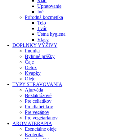
Riad
Upratovanie
Iné
Prírodná kozmetika
Telo
Tvár
Ústna hygiena
Vlasy
DOPLNKY VÝŽIVY
Imunita
Bylinné prášky
Čaje
Detox
Kvapky
Oleje
TYPY STRAVOVANIA
Ajurvéda
Bezlaktózové
Pre celiatikov
Pre diabetikov
Pre vegánov
Pre vegetariánov
AROMATERAPIA
Esenciálne oleje
Ezoterika