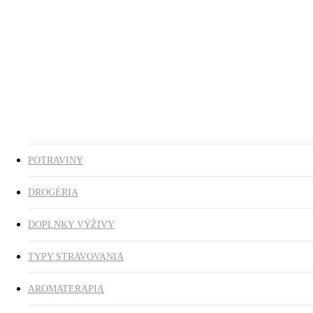
Ezoterika
Vonné tyčinky
ZĽAVY
search
0
was successfully added to your cart.
POTRAVINY
DROGÉRIA
DOPLNKY VÝŽIVY
TYPY STRAVOVANIA
AROMATERAPIA