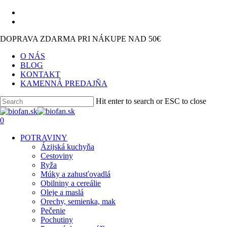
Skip
facebook
to
instagram
main
DOPRAVA ZDARMA PRI NÁKUPE NAD 50€
content
O NÁS
BLOG
KONTAKT
KAMENNÁ PREDAJŇA
Hit enter to search or ESC to close
Close
Search
search
0
Menu
POTRAVINY
Ázijská kuchyňa
Cestoviny
Ryža
Múky a zahusťovadlá
Obilniny a cereálie
Oleje a maslá
Orechy, semienka, mak
Pečenie
Pochutiny