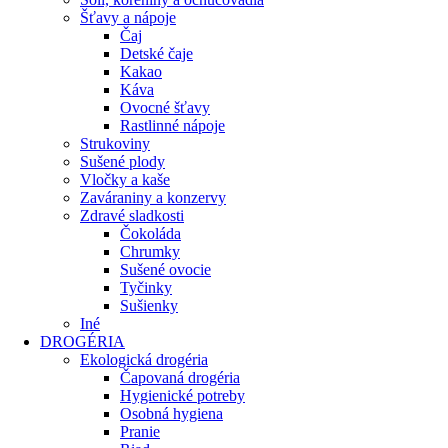
Šťavy a nápoje
Čaj
Detské čaje
Kakao
Káva
Ovocné šťavy
Rastlinné nápoje
Strukoviny
Sušené plody
Vločky a kaše
Zaváraniny a konzervy
Zdravé sladkosti
Čokoláda
Chrumky
Sušené ovocie
Tyčinky
Sušienky
Iné
DROGÉRIA
Ekologická drogéria
Čapovaná drogéria
Hygienické potreby
Osobná hygiena
Pranie