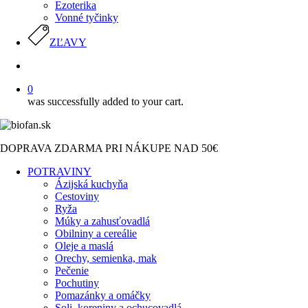
Ezoterika
Vonné tyčinky
ZĽAVY
search
0
was successfully added to your cart.
DOPRAVA ZDARMA PRI NÁKUPE NAD 50€
POTRAVINY
Ázijská kuchyňa
Cestoviny
Ryža
Múky a zahusťovadlá
Obilniny a cereálie
Oleje a maslá
Orechy, semienka, mak
Pečenie
Pochutiny
Pomazánky a omáčky
Soli, koreniny a ochucovadlá