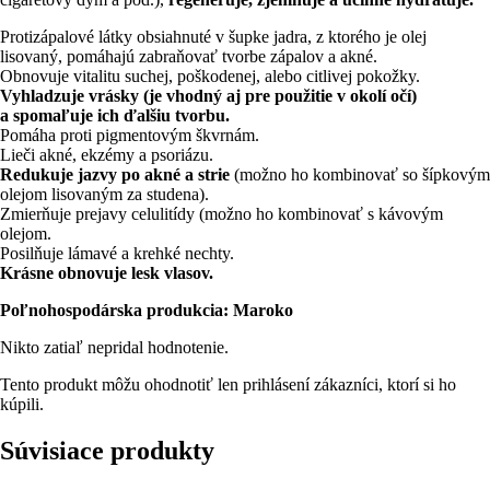
Protizápalové látky obsiahnuté v šupke jadra, z ktorého je olej
lisovaný, pomáhajú zabraňovať tvorbe zápalov a akné.
Obnovuje vitalitu suchej, poškodenej, alebo citlivej pokožky.
Vyhladzuje vrásky (je vhodný aj pre použitie v okolí očí)
a spomaľuje ich ďalšiu tvorbu.
Pomáha proti pigmentovým škvrnám.
Lieči akné, ekzémy a psoriázu.
Redukuje jazvy po akné a strie
(možno ho kombinovať so šípkovým
olejom lisovaným za studena).
Zmierňuje prejavy celulitídy (možno ho kombinovať s kávovým
olejom.
Posilňuje lámavé a krehké nechty.
Krásne obnovuje lesk vlasov.
Poľnohospodárska produkcia: Maroko
Nikto zatiaľ nepridal hodnotenie.
Tento produkt môžu ohodnotiť len prihlásení zákazníci, ktorí si ho
kúpili.
Súvisiace produkty