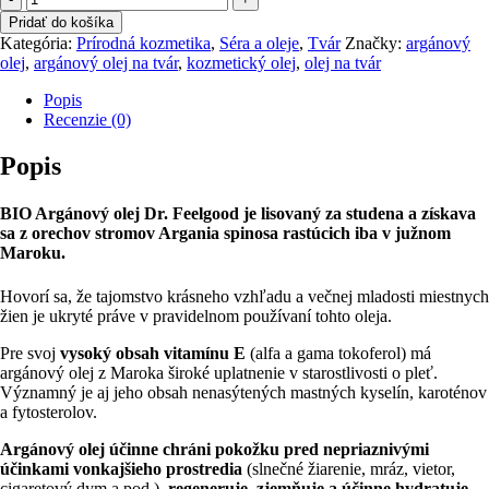
Argánový
Pridať do košíka
olej
Kategória:
Prírodná kozmetika
,
Séra a oleje
,
Tvár
Značky:
argánový
BIO
olej
,
argánový olej na tvár
,
kozmetický olej
,
olej na tvár
kozmetický,
100
Popis
ml
Recenzie (0)
Popis
BIO Argánový olej Dr. Feelgood je lisovaný za studena a získava
sa z orechov stromov Argania spinosa rastúcich iba v južnom
Maroku.
Hovorí sa, že tajomstvo krásneho vzhľadu a večnej mladosti miestnych
žien je ukryté práve v pravidelnom používaní tohto oleja.
Pre svoj
vysoký obsah vitamínu E
(alfa a gama tokoferol) má
argánový olej z Maroka široké uplatnenie v starostlivosti o pleť.
Významný je aj jeho obsah nenasýtených mastných kyselín, karoténov
a fytosterolov.
Argánový olej účinne chráni pokožku pred nepriaznivými
účinkami vonkajšieho prostredia
(slnečné žiarenie, mráz, vietor,
cigaretový dym a pod.),
regeneruje, zjemňuje a účinne hydratuje.