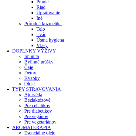
Pranie
Riad
Upratovanie
Iné
Prírodná kozmetika
Telo
Tvár
Ústna hygiena
Vlasy
DOPLNKY VÝŽIVY
Imunita
Bylinné prášky
Čaje
Detox
Kvapky
Oleje
TYPY STRAVOVANIA
Ajurvéda
Bezlaktózové
Pre celiatikov
Pre diabetikov
Pre vegánov
Pre vegetariánov
AROMATERAPIA
Esenciálne oleje