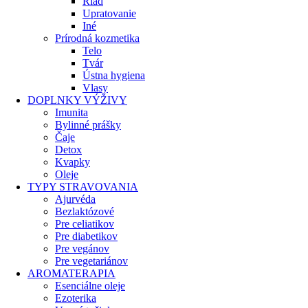
Riad
Upratovanie
Iné
Prírodná kozmetika
Telo
Tvár
Ústna hygiena
Vlasy
DOPLNKY VÝŽIVY
Imunita
Bylinné prášky
Čaje
Detox
Kvapky
Oleje
TYPY STRAVOVANIA
Ajurvéda
Bezlaktózové
Pre celiatikov
Pre diabetikov
Pre vegánov
Pre vegetariánov
AROMATERAPIA
Esenciálne oleje
Ezoterika