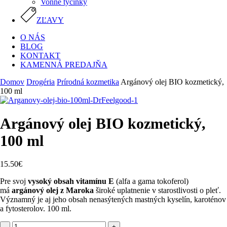
Vonné tyčinky
ZĽAVY
O NÁS
BLOG
KONTAKT
KAMENNÁ PREDAJŇA
Domov
Drogéria
Prírodná kozmetika
Argánový olej BIO kozmetický,
100 ml
Argánový olej BIO kozmetický,
100 ml
15.50
€
Pre svoj
vysoký obsah vitamínu E
(alfa a gama tokoferol)
má
argánový olej z Maroka
široké uplatnenie v starostlivosti o pleť.
Významný je aj jeho obsah nenasýtených mastných kyselín, karoténov
a fytosterolov. 100 ml.
množstvo