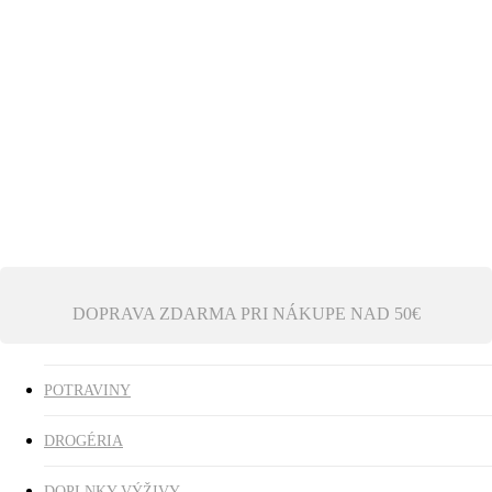
Ezoterika
Vonné tyčinky
ZĽAVY
search
0
was successfully added to your cart.
DOPRAVA ZDARMA PRI NÁKUPE NAD 50€
POTRAVINY
DROGÉRIA
DOPLNKY VÝŽIVY