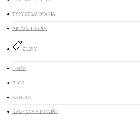
TYPY STRAVOVANIA
AROMATERAPIA
ZĽAVY
O NÁS
BLOG
KONTAKT
KAMENNÁ PREDAJŇA
Domov
Potraviny
Pomazánky a omáčky
Tahini tmavé z pražených
semien 250g