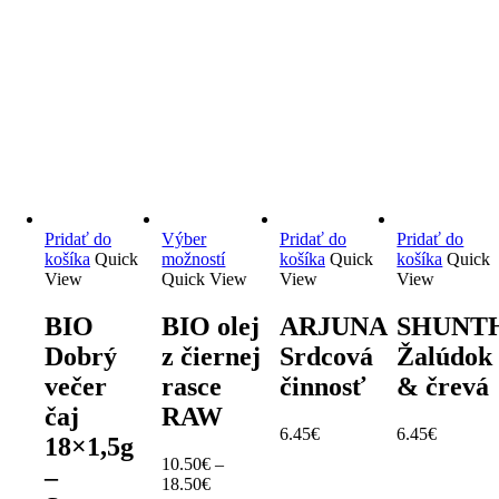
Tento produkt môžu ohodnotiť len prihlásení zákazníci, ktorí si ho
kúpili.
Súvisiace produkty
Pridať do
Výber
Pridať do
Pridať do
košíka
Quick
možností
košíka
Quick
košíka
Quick
View
Quick View
View
View
BIO
BIO olej
ARJUNA
SHUNT
Dobrý
z čiernej
Srdcová
Žalúdok
večer
rasce
činnosť
& črevá
čaj
RAW
6.45
€
6.45
€
18×1,5g
10.50
€
–
–
18.50
€