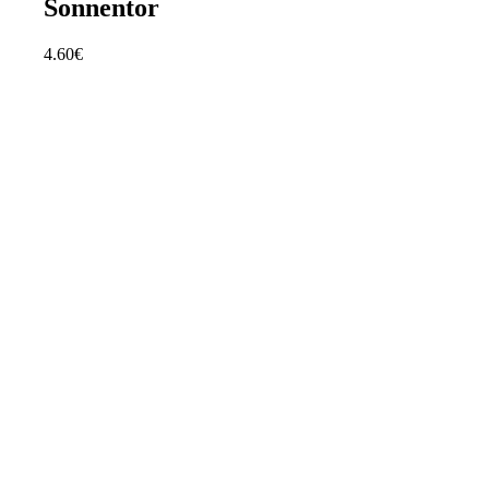
Sonnentor
4.60
€
Share
Tweet
Share
Pin
Informácie
Obchodné podmienky
Ochrana osobných údajov
Odstúpenie od zmluvy
Zásady používania súborov cookies
O nás
Kontakt
Eshop
Adresa predajne
BIOfan
Hlavná 25