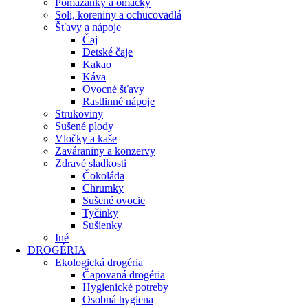
Pomazánky a omáčky
Soli, koreniny a ochucovadlá
Šťavy a nápoje
Čaj
Detské čaje
Kakao
Káva
Ovocné šťavy
Rastlinné nápoje
Strukoviny
Sušené plody
Vločky a kaše
Zaváraniny a konzervy
Zdravé sladkosti
Čokoláda
Chrumky
Sušené ovocie
Tyčinky
Sušienky
Iné
DROGÉRIA
Ekologická drogéria
Čapovaná drogéria
Hygienické potreby
Osobná hygiena