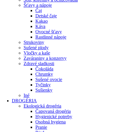
Šťavy a nápoje
Čaj
Detské čaje
Kakao
Káva
Ovocné šťavy
Rastlinné nápoje
Strukoviny
Sušené plody
Vločky a kaše
Zaváraniny a konzervy
Zdravé sladkosti
Čokoláda
Chrumky
Sušené ovocie
Tyčinky
Sušienky
Iné
DROGÉRIA
Ekologická drogéria
Čapovaná drogéria
Hygienické potreby
Osobná hygiena
Pranie