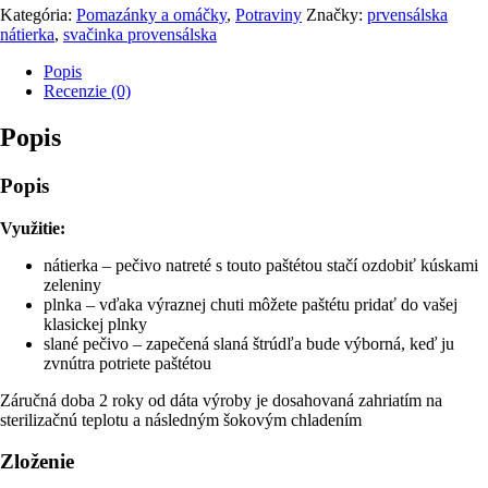
Kategória:
Pomazánky a omáčky
,
Potraviny
Značky:
prvensálska
nátierka
,
svačinka provensálska
Popis
Recenzie (0)
Popis
Popis
Využitie:
nátierka – pečivo natreté s touto paštétou stačí ozdobiť kúskami
zeleniny
plnka – vďaka výraznej chuti môžete paštétu pridať do vašej
klasickej plnky
slané pečivo – zapečená slaná štrúdľa bude výborná, keď ju
zvnútra potriete paštétou
Záručná doba 2 roky od dáta výroby je dosahovaná zahriatím na
sterilizačnú teplotu a následným šokovým chladením
Zloženie