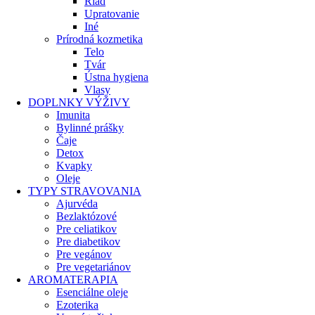
Riad
Upratovanie
Iné
Prírodná kozmetika
Telo
Tvár
Ústna hygiena
Vlasy
DOPLNKY VÝŽIVY
Imunita
Bylinné prášky
Čaje
Detox
Kvapky
Oleje
TYPY STRAVOVANIA
Ajurvéda
Bezlaktózové
Pre celiatikov
Pre diabetikov
Pre vegánov
Pre vegetariánov
AROMATERAPIA
Esenciálne oleje
Ezoterika