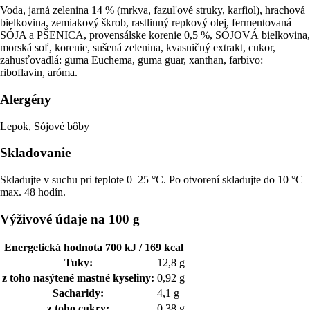
Voda, jarná zelenina 14 % (mrkva, fazuľové struky, karfiol), hrachová
bielkovina, zemiakový škrob, rastlinný repkový olej, fermentovaná
SÓJA a PŠENICA, provensálske korenie 0,5 %, SÓJOVÁ bielkovina,
morská soľ, korenie, sušená zelenina, kvasničný extrakt, cukor,
zahusťovadlá: guma Euchema, guma guar, xanthan, farbivo:
riboflavin, aróma.
Alergény
Lepok, Sójové bôby
Skladovanie
Skladujte v suchu pri teplote 0–25 °C. Po otvorení skladujte do 10 °C
max. 48 hodín.
Výživové údaje na 100 g
Energetická hodnota 700 kJ / 169 kcal
Tuky:
12,8 g
z toho nasýtené mastné kyseliny:
0,92 g
Sacharidy:
4,1 g
z toho cukry:
0,38 g