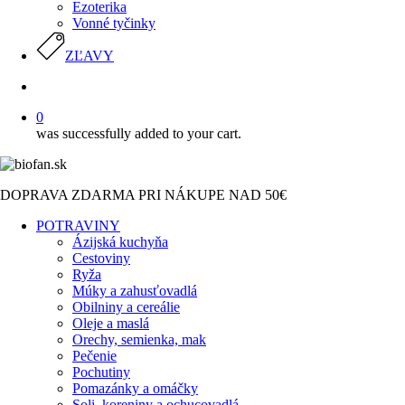
Ezoterika
Vonné tyčinky
ZĽAVY
search
0
was successfully added to your cart.
DOPRAVA ZDARMA PRI NÁKUPE NAD 50€
POTRAVINY
Ázijská kuchyňa
Cestoviny
Ryža
Múky a zahusťovadlá
Obilniny a cereálie
Oleje a maslá
Orechy, semienka, mak
Pečenie
Pochutiny
Pomazánky a omáčky
Soli, koreniny a ochucovadlá