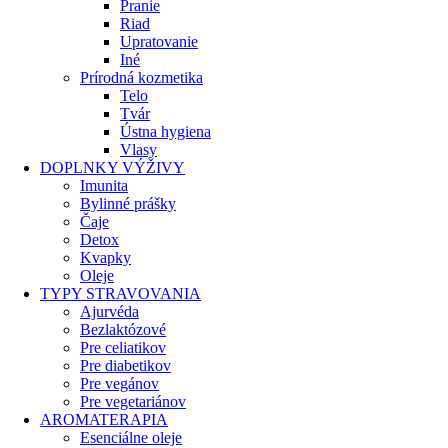
Pranie
Riad
Upratovanie
Iné
Prírodná kozmetika
Telo
Tvár
Ústna hygiena
Vlasy
DOPLNKY VÝŽIVY
Imunita
Bylinné prášky
Čaje
Detox
Kvapky
Oleje
TYPY STRAVOVANIA
Ajurvéda
Bezlaktózové
Pre celiatikov
Pre diabetikov
Pre vegánov
Pre vegetariánov
AROMATERAPIA
Esenciálne oleje