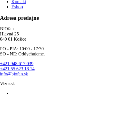
Kontakt
Eshop
Adresa predajne
BIOfan
Hlavná 25
040 01 Košice
PO - PIA: 10:00 - 17:30
SO - NE: Oddychujeme.
+421 948 617 039
+421 55 623 18 14
info@biofan.sk
Vizor.sk
facebook
google-
plus
instagram
whatsapp
email