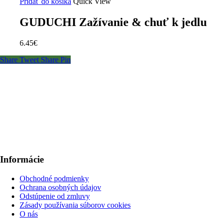
Pridať do košíka
Quick View
GUDUCHI Zažívanie & chuť k jedlu
6.45
€
Share
Tweet
Share
Pin
Informácie
Obchodné podmienky
Ochrana osobných údajov
Odstúpenie od zmluvy
Zásady používania súborov cookies
O nás