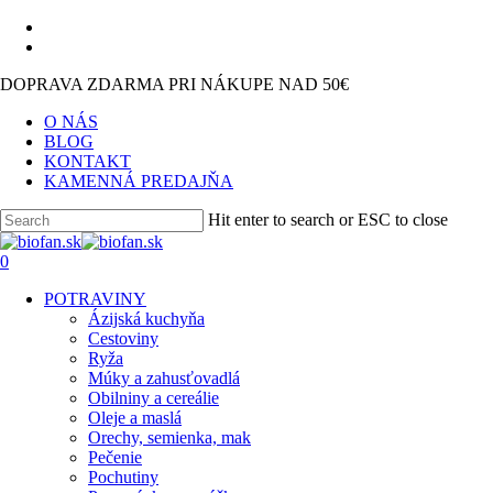
Skip
facebook
to
instagram
main
DOPRAVA ZDARMA PRI NÁKUPE NAD 50€
content
O NÁS
BLOG
KONTAKT
KAMENNÁ PREDAJŇA
Hit enter to search or ESC to close
Close
Search
search
0
Menu
POTRAVINY
Ázijská kuchyňa
Cestoviny
Ryža
Múky a zahusťovadlá
Obilniny a cereálie
Oleje a maslá
Orechy, semienka, mak
Pečenie
Pochutiny