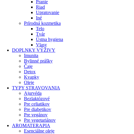
Pranie
Riad
Upratovanie
Iné
Prírodná kozmetika
Telo
Tvár
Ústna hygiena
Vlasy
DOPLNKY VÝŽIVY
Imunita
Bylinné prášky
Čaje
Detox
Kvapky
Oleje
TYPY STRAVOVANIA
Ajurvéda
Bezlaktózové
Pre celiatikov
Pre diabetikov
Pre vegánov
Pre vegetariánov
AROMATERAPIA
Esenciálne oleje