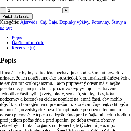
množstvo
SHALARI
Pridať do košíka
Močový
Kategórie:
Ajurvéda
,
Čaj
,
Čaje
,
Doplnky výživy
,
Potraviny
,
Šťavy a
metabolizmus
nápoje
&
kĺby
Popis
Ďalšie informácie
Recenzie (0)
Popis
Himalájske byliny sa tradične nechávajú aspoň 3-5 minút povariť v
prípade, že ich používame ako prostriedok k optimalizácii duševných a
telesných funkcií organizmu. Takto pripravený odvar má silnejšie
pôsobenie, jemnejšiu chuť a priaznivo ovplyvňuje naše trávenie.
Jednotlivé časti bylín (kvety, plody, semená, stonky, listy, kôra,
podzemky a korene) sú cielene pomleté na jemné časti, aby mohlo
dôjsť k ich homogénnemu premiešaniu, ktoré zaručuje najkvalitnejšiu
účinnosť ajurvédskych zmesí. Pre optimálne pôsobenie bylinného
odvaru pijeme čaje teplé a najlepšie ráno pred raňajkami, jednu hodinu
pred jedlom počas dňa a pred spaním, po dobu trvania obnovy
želateľných funkcií organizmu. Ponechajte týždennú pauzu po
spotrebovaní každého balenia. Špecifická chuť každého čaju je