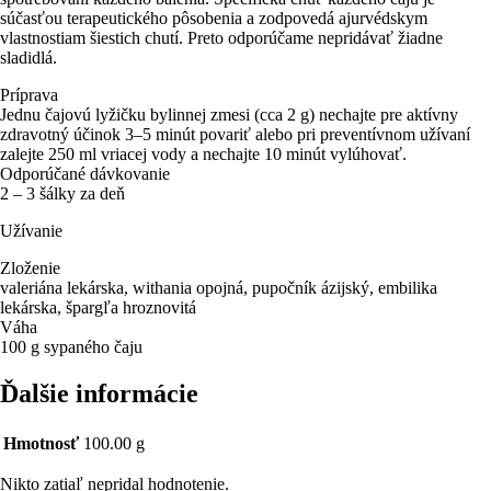
súčasťou terapeutického pôsobenia a zodpovedá ajurvédskym
vlastnostiam šiestich chutí. Preto odporúčame nepridávať žiadne
sladidlá.
Príprava
Jednu čajovú lyžičku bylinnej zmesi (cca 2 g) nechajte pre aktívny
zdravotný účinok 3–5 minút povariť alebo pri preventívnom užívaní
zalejte 250 ml vriacej vody a nechajte 10 minút vylúhovať.
Odporúčané dávkovanie
2 – 3 šálky za deň
Užívanie
Zloženie
valeriána lekárska, withania opojná, pupočník ázijský, embilika
lekárska, špargľa hroznovitá
Váha
100 g sypaného čaju
Ďalšie informácie
Hmotnosť
100.00 g
Nikto zatiaľ nepridal hodnotenie.