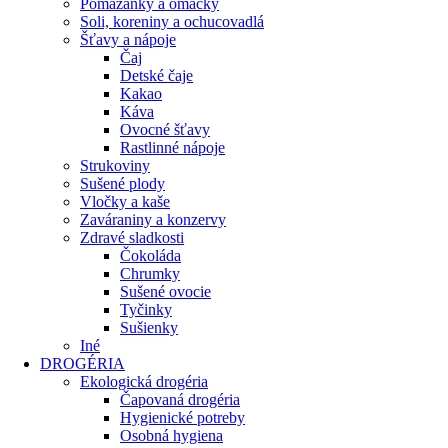
Pomazánky a omáčky
Soli, koreniny a ochucovadlá
Šťavy a nápoje
Čaj
Detské čaje
Kakao
Káva
Ovocné šťavy
Rastlinné nápoje
Strukoviny
Sušené plody
Vločky a kaše
Zaváraniny a konzervy
Zdravé sladkosti
Čokoláda
Chrumky
Sušené ovocie
Tyčinky
Sušienky
Iné
DROGÉRIA
Ekologická drogéria
Čapovaná drogéria
Hygienické potreby
Osobná hygiena