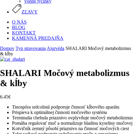
Vonné tyčinky
ZĽAVY
O NÁS
BLOG
KONTAKT
KAMENNÁ PREDAJŇA
Domov
Typ stravovania
Ajurvéda
SHALARI Močový metabolizmus
& kĺby
SHALARI Močový metabolizmus
& kĺby
6.45
€
Tinospóra srdcolistá podporuje činnosť kĺbového aparátu
Prispieva k optimálnej činnosti močového systému
Terminalia chebula priaznivo ovplyvňuje močový metabolizmus
Pomáha regulovať moč a normalizuje hladinu kyseliny močovej
Kotvičník zemný pôsobí priaznivo na činnosť močových ciest
Zeler voňavý podporuje vylučovanie moču z organizmu