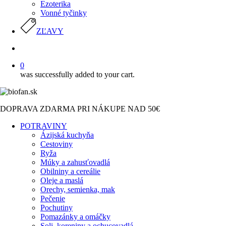
Ezoterika
Vonné tyčinky
ZĽAVY
search
0
was successfully added to your cart.
DOPRAVA ZDARMA PRI NÁKUPE NAD 50€
POTRAVINY
Ázijská kuchyňa
Cestoviny
Ryža
Múky a zahusťovadlá
Obilniny a cereálie
Oleje a maslá
Orechy, semienka, mak
Pečenie
Pochutiny
Pomazánky a omáčky
Soli, koreniny a ochucovadlá