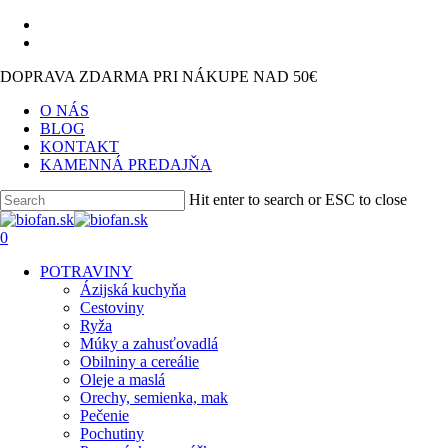
Skip
facebook
to
instagram
main
DOPRAVA ZDARMA PRI NÁKUPE NAD 50€
content
O NÁS
BLOG
KONTAKT
KAMENNÁ PREDAJŇA
Hit enter to search or ESC to close
Close
Search
search
0
Menu
POTRAVINY
Ázijská kuchyňa
Cestoviny
Ryža
Múky a zahusťovadlá
Obilniny a cereálie
Oleje a maslá
Orechy, semienka, mak
Pečenie
Pochutiny