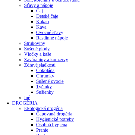
Šťavy a nápoje
Čaj
Detské čaje
Kakao
Káva
Ovocné šťavy
Rastlinné nápoje
Strukoviny
Sušené plody
Vločky a kaše
Zaváraniny a konzervy
Zdravé sladkosti
Čokoláda
Chrumky
Sušené ovocie
Tyčinky
Sušienky
Iné
DROGÉRIA
Ekologická drogéria
Čapovaná drogéria
Hygienické potreby
Osobná hygiena
Pranie