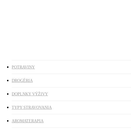
Ezoterika
Vonné tyčinky
ZĽAVY
search
0
was successfully added to your cart.
POTRAVINY
DROGÉRIA
DOPLNKY VÝŽIVY
TYPY STRAVOVANIA
AROMATERAPIA