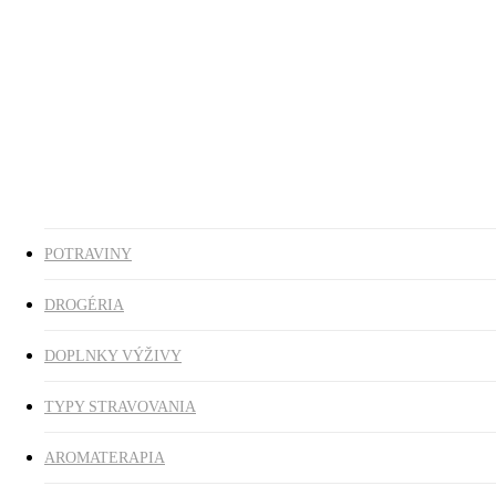
Ezoterika
Vonné tyčinky
ZĽAVY
search
0
was successfully added to your cart.
POTRAVINY
DROGÉRIA
DOPLNKY VÝŽIVY
TYPY STRAVOVANIA
AROMATERAPIA