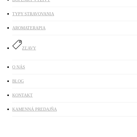
TYPY STRAVOVANIA
AROMATERAPIA
ZĽAVY
O NÁS
BLOG
KONTAKT
KAMENNÁ PREDAJŇA
Domov
Potraviny
Soli, koreniny a ochucovadlá
Pikantné korenie na
nátierky BIO, 60 g