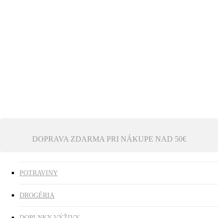
Ezoterika
Vonné tyčinky
ZĽAVY
search
0
was successfully added to your cart.
DOPRAVA ZDARMA PRI NÁKUPE NAD 50€
POTRAVINY
DROGÉRIA
DOPLNKY VÝŽIVY