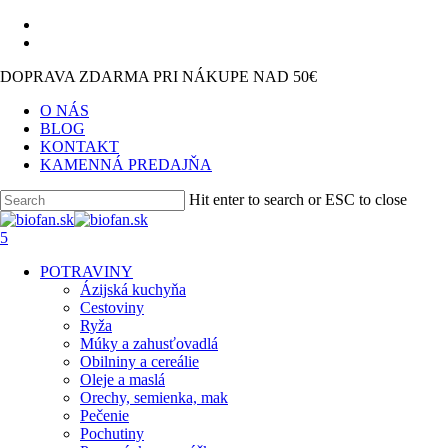
Skip
facebook
to
instagram
main
DOPRAVA ZDARMA PRI NÁKUPE NAD 50€
content
O NÁS
BLOG
KONTAKT
KAMENNÁ PREDAJŇA
Hit enter to search or ESC to close
Close
Search
search
5
Menu
POTRAVINY
Ázijská kuchyňa
Cestoviny
Ryža
Múky a zahusťovadlá
Obilniny a cereálie
Oleje a maslá
Orechy, semienka, mak
Pečenie
Pochutiny