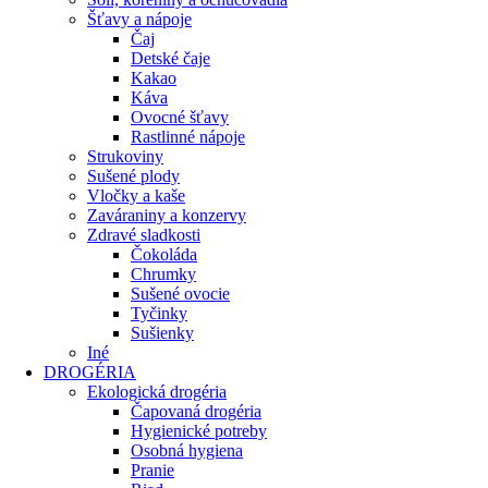
Šťavy a nápoje
Čaj
Detské čaje
Kakao
Káva
Ovocné šťavy
Rastlinné nápoje
Strukoviny
Sušené plody
Vločky a kaše
Zaváraniny a konzervy
Zdravé sladkosti
Čokoláda
Chrumky
Sušené ovocie
Tyčinky
Sušienky
Iné
DROGÉRIA
Ekologická drogéria
Čapovaná drogéria
Hygienické potreby
Osobná hygiena
Pranie