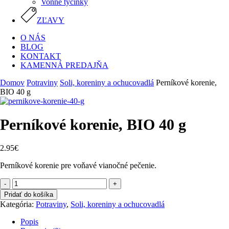
Vonné tyčinky
ZĽAVY
O NÁS
BLOG
KONTAKT
KAMENNÁ PREDAJŇA
Domov
Potraviny
Soli, koreniny a ochucovadlá
Perníkové korenie,
BIO 40 g
Perníkové korenie, BIO 40 g
2.95
€
Perníkové korenie pre voňavé vianočné pečenie.
množstvo
Perníkové
Pridať do košíka
korenie,
Kategória:
Potraviny
,
Soli, koreniny a ochucovadlá
BIO
40
Popis
g