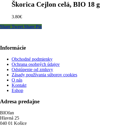
Škorica Cejlon celá, BIO 18 g
3.80
€
Share
Tweet
Share
Pin
Informácie
Obchodné podmienky
Ochrana osobných údajov
Odstúpenie od zmluvy
Zásady používania súborov cookies
O nás
Kontakt
Eshop
Adresa predajne
BIOfan
Hlavná 25
040 01 Košice