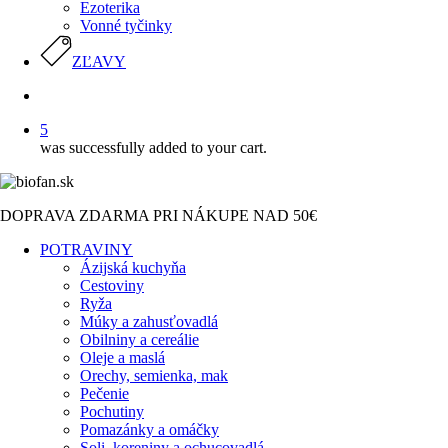
Ezoterika
Vonné tyčinky
ZĽAVY
search
5
was successfully added to your cart.
DOPRAVA ZDARMA PRI NÁKUPE NAD 50€
POTRAVINY
Ázijská kuchyňa
Cestoviny
Ryža
Múky a zahusťovadlá
Obilniny a cereálie
Oleje a maslá
Orechy, semienka, mak
Pečenie
Pochutiny
Pomazánky a omáčky
Soli, koreniny a ochucovadlá