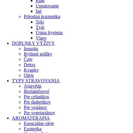
Riad
Upratovanie
Iné
Prírodná kozmetika
Telo
Tvár
Ústna hygiena
Vlasy
DOPLNKY VÝŽIVY
Imunita
Bylinné prášky
Čaje
Detox
Kvapky
Oleje
TYPY STRAVOVANIA
Ajurvéda
Bezlaktózové
Pre celiatikov
Pre diabetikov
Pre vegánov
Pre vegetariánov
AROMATERAPIA
Esenciálne oleje
Ezoterika