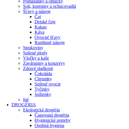
Pomazánky a omáčky
Soli, koreniny a ochucovadlá
Šťavy a nápoje
Čaj
Detské čaje
Kakao
Káva
Ovocné šťavy
Rastlinné nápoje
Strukoviny
Sušené plody
Vločky a kaše
Zaváraniny a konzervy
Zdravé sladkosti
Čokoláda
Chrumky
Sušené ovocie
Tyčinky
Sušienky
Iné
DROGÉRIA
Ekologická drogéria
Čapovaná drogéria
Hygienické potreby
Osobná hygiena