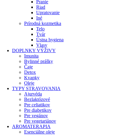
Pranie
Riad
Upratovanie
Iné
Prírodná kozmetika
Telo
Tvár
Ústna hygiena
Vlasy
DOPLNKY VÝŽIVY
Imunita
Bylinné prášky
Čaje
Detox
Kvapky
Oleje
TYPY STRAVOVANIA
Ajurvéda
Bezlaktózové
Pre celiatikov
Pre diabetikov
Pre vegánov
Pre vegetariánov
AROMATERAPIA
Esenciálne oleje