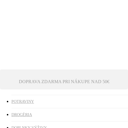
Ezoterika
Vonné tyčinky
ZĽAVY
search
0
was successfully added to your cart.
DOPRAVA ZDARMA PRI NÁKUPE NAD 50€
POTRAVINY
DROGÉRIA
DOPLNKY VÝŽIVY