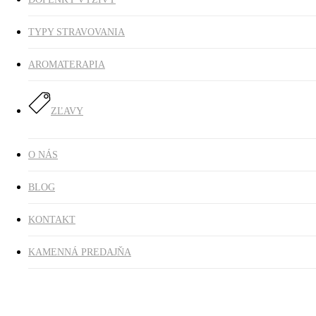
TYPY STRAVOVANIA
AROMATERAPIA
ZĽAVY
O NÁS
BLOG
KONTAKT
KAMENNÁ PREDAJŇA
Domov
Doplnky výživy
Oleje
OMEGA-3 HP natural lemon 270ml