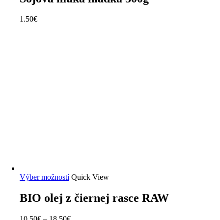
1.50
€
Výber možností
Quick View
BIO olej z čiernej rasce RAW
10.50
€
–
18.50
€