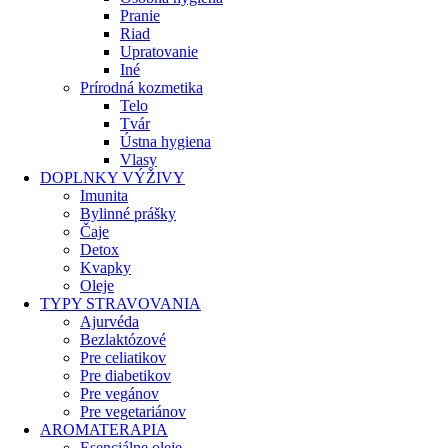
Pranie
Riad
Upratovanie
Iné
Prírodná kozmetika
Telo
Tvár
Ústna hygiena
Vlasy
DOPLNKY VÝŽIVY
Imunita
Bylinné prášky
Čaje
Detox
Kvapky
Oleje
TYPY STRAVOVANIA
Ajurvéda
Bezlaktózové
Pre celiatikov
Pre diabetikov
Pre vegánov
Pre vegetariánov
AROMATERAPIA
Esenciálne oleje