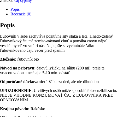
Značka:
čaj sypaný
BIO
60
Popis
g
Recenzie (0)
Popis
Ľubovník v sebe zachytáva pozitívne sily slnka a leta. Hnedo-zelený
ľubovníkový čaj má zemito-trávnatú chuť a pomáha znovu nájsť
veselú myseľ vo vnútri nás. Najlepšie si vychutnáte šálku
ľubovníkového čaju večer pred spaním.
Zloženie:
ľubovník bio
Návod na prípravu:
čajovú lyžičku na šálku (200 ml), prelejte
vriacou vodou a nechajte 5-10 min. odstáť.
Odporúčané dávkovanie:
1 šálka za deň, ale nie dlhodobo
UPOZORNENIE
: U citlivých osôb môže spôsobiť fotosenzibilizáciu.
NIE JE VHODNÉ KONZUMOVAŤ ČAJ Z ĽUBOVNÍKA PRED
OPAĽOVANÍM.
Krajina pôvodu:
Rakúsko