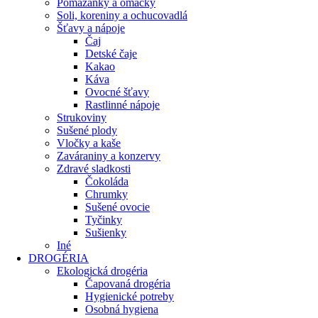
Pomazánky a omáčky
Soli, koreniny a ochucovadlá
Šťavy a nápoje
Čaj
Detské čaje
Kakao
Káva
Ovocné šťavy
Rastlinné nápoje
Strukoviny
Sušené plody
Vločky a kaše
Zaváraniny a konzervy
Zdravé sladkosti
Čokoláda
Chrumky
Sušené ovocie
Tyčinky
Sušienky
Iné
DROGÉRIA
Ekologická drogéria
Čapovaná drogéria
Hygienické potreby
Osobná hygiena