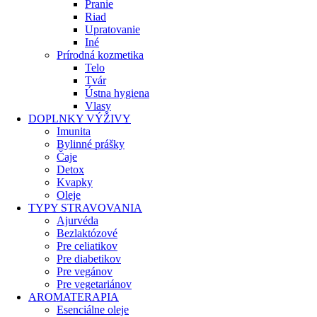
Pranie
Riad
Upratovanie
Iné
Prírodná kozmetika
Telo
Tvár
Ústna hygiena
Vlasy
DOPLNKY VÝŽIVY
Imunita
Bylinné prášky
Čaje
Detox
Kvapky
Oleje
TYPY STRAVOVANIA
Ajurvéda
Bezlaktózové
Pre celiatikov
Pre diabetikov
Pre vegánov
Pre vegetariánov
AROMATERAPIA
Esenciálne oleje