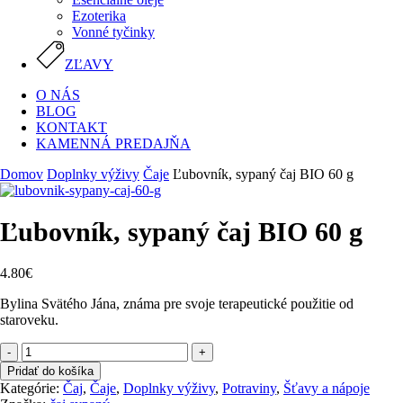
Ezoterika
Vonné tyčinky
ZĽAVY
O NÁS
BLOG
KONTAKT
KAMENNÁ PREDAJŇA
Domov
Doplnky výživy
Čaje
Ľubovník, sypaný čaj BIO 60 g
Ľubovník, sypaný čaj BIO 60 g
4.80
€
Bylina Svätého Jána, známa pre svoje terapeutické použitie od
staroveku.
množstvo
Ľubovník,
Pridať do košíka
sypaný
Kategórie:
Čaj
,
Čaje
,
Doplnky výživy
,
Potraviny
,
Šťavy a nápoje
čaj