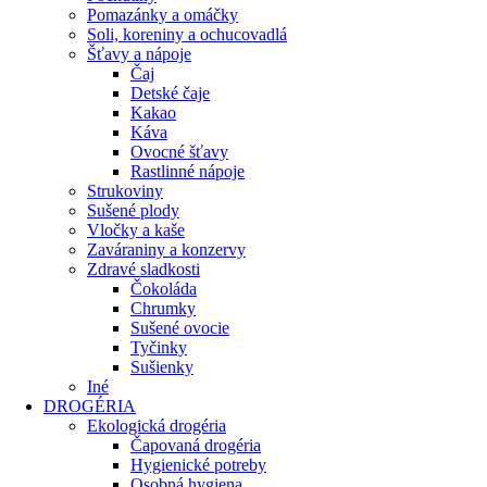
Pomazánky a omáčky
Soli, koreniny a ochucovadlá
Šťavy a nápoje
Čaj
Detské čaje
Kakao
Káva
Ovocné šťavy
Rastlinné nápoje
Strukoviny
Sušené plody
Vločky a kaše
Zaváraniny a konzervy
Zdravé sladkosti
Čokoláda
Chrumky
Sušené ovocie
Tyčinky
Sušienky
Iné
DROGÉRIA
Ekologická drogéria
Čapovaná drogéria
Hygienické potreby
Osobná hygiena