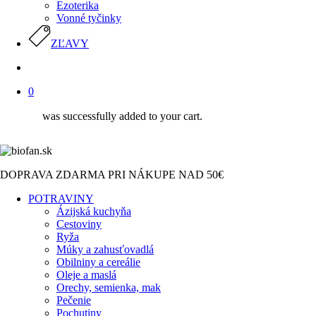
Ezoterika
Vonné tyčinky
ZĽAVY
search
0
was successfully added to your cart.
DOPRAVA ZDARMA PRI NÁKUPE NAD 50€
POTRAVINY
Ázijská kuchyňa
Cestoviny
Ryža
Múky a zahusťovadlá
Obilniny a cereálie
Oleje a maslá
Orechy, semienka, mak
Pečenie
Pochutiny