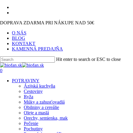
Skip
facebook
to
instagram
main
DOPRAVA ZDARMA PRI NÁKUPE NAD 50€
content
O NÁS
BLOG
KONTAKT
KAMENNÁ PREDAJŇA
Hit enter to search or ESC to close
Close
Search
search
0
Menu
POTRAVINY
Ázijská kuchyňa
Cestoviny
Ryža
Múky a zahusťovadlá
Obilniny a cereálie
Oleje a maslá
Orechy, semienka, mak
Pečenie
Pochutiny