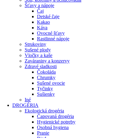
Šťavy a nápoje
Čaj
Detské čaje
Kakao
Káva
Ovocné šťavy
Rastlinné nápoje
Strukoviny
Sušené plody
Vločky a kaše
Zaváraniny a konzervy
Zdravé sladkosti
Čokoláda
Chrumky
Sušené ovocie
Tyčinky
Sušienky
Iné
DROGÉRIA
Ekologická drogéria
Čapovaná drogéria
Hygienické potreby
Osobná hygiena
Pranie