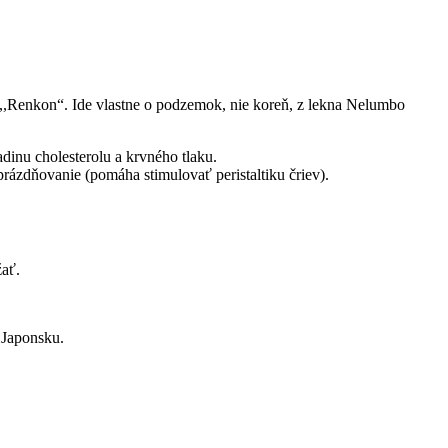
 ,,Renkon“. Ide vlastne o podzemok, nie koreň, z lekna Nelumbo
adinu cholesterolu a krvného tlaku.
rázdňovanie (pomáha stimulovať peristaltiku čriev).
žať.
 Japonsku.