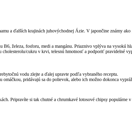
ietnamu a ďalších krajinách juhovýchodnej Ázie. V japončine známy ako
ínu B6, železa, fosforu, medi a mangánu. Priaznivo vplýva na vysokú hl
holesterolu/cukru v krvi, telesnú hmotnosť a podporiť pravidelné vyp
ebytočnú vodu zlejte a ďalej upravte podľa vybraného receptu.
vou omáčkou, pridávajú sa do polievok, alebo ich možno dokonca vyprá
kách. Pripravíte si tak chutné a chrumkavé lotosové chipsy populárne v