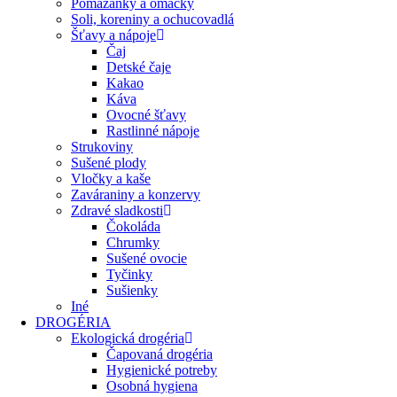
Pomazánky a omáčky
Soli, koreniny a ochucovadlá
Šťavy a nápoje
Čaj
Detské čaje
Kakao
Káva
Ovocné šťavy
Rastlinné nápoje
Strukoviny
Sušené plody
Vločky a kaše
Zaváraniny a konzervy
Zdravé sladkosti
Čokoláda
Chrumky
Sušené ovocie
Tyčinky
Sušienky
Iné
DROGÉRIA
Ekologická drogéria
Čapovaná drogéria
Hygienické potreby
Osobná hygiena