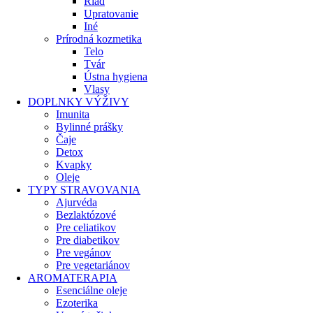
Riad
Upratovanie
Iné
Prírodná kozmetika
Telo
Tvár
Ústna hygiena
Vlasy
DOPLNKY VÝŽIVY
Imunita
Bylinné prášky
Čaje
Detox
Kvapky
Oleje
TYPY STRAVOVANIA
Ajurvéda
Bezlaktózové
Pre celiatikov
Pre diabetikov
Pre vegánov
Pre vegetariánov
AROMATERAPIA
Esenciálne oleje
Ezoterika