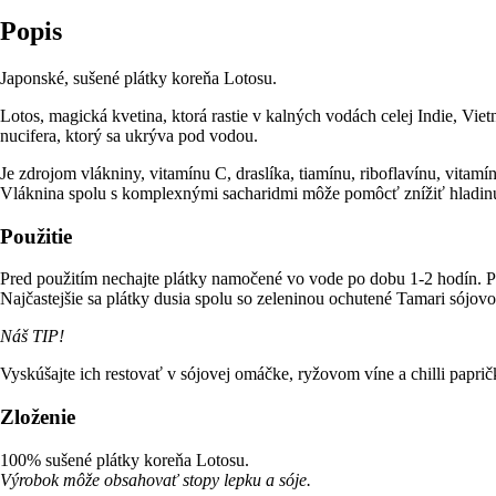
Popis
Japonské, sušené plátky koreňa Lotosu.
Lotos, magická kvetina, ktorá rastie v kalných vodách celej Indie, V
nucifera, ktorý sa ukrýva pod vodou.
Je zdrojom vlákniny, vitamínu C, draslíka, tiamínu, riboflavínu, vitam
Vláknina spolu s komplexnými sacharidmi môže pomôcť znížiť hladinu c
Použitie
Pred použitím nechajte plátky namočené vo vode po dobu 1-2 hodín. Pr
Najčastejšie sa plátky dusia spolu so zeleninou ochutené Tamari sójo
Náš TIP!
Vyskúšajte ich restovať v sójovej omáčke, ryžovom víne a chilli paprič
Zloženie
100% sušené plátky koreňa Lotosu.
Výrobok môže obsahovať stopy lepku a sóje.