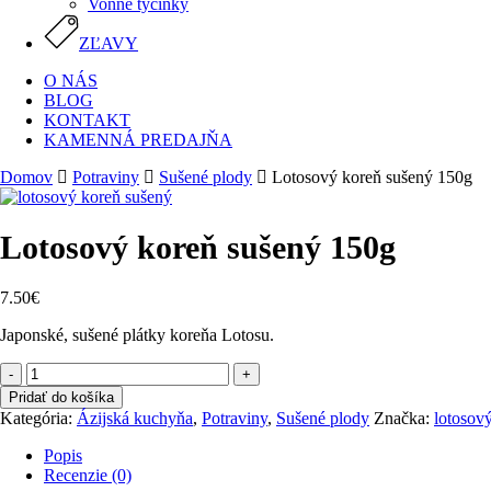
Vonné tyčinky
ZĽAVY
O NÁS
BLOG
KONTAKT
KAMENNÁ PREDAJŇA
Domov
Potraviny
Sušené plody
Lotosový koreň sušený 150g
Lotosový koreň sušený 150g
7.50
€
Japonské, sušené plátky koreňa Lotosu.
množstvo
Lotosový
Pridať do košíka
koreň
Kategória:
Ázijská kuchyňa
,
Potraviny
,
Sušené plody
Značka:
lotosov
sušený
150g
Popis
Recenzie (0)