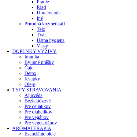
Pranie
Riad
Upratovanie
Iné
Prírodná kozmetika
Telo
Tvár
Ústna hygiena
Vlasy
DOPLNKY VÝŽIVY
Imunita
Bylinné prášky
Čaje
Detox
Kvapky
Oleje
TYPY STRAVOVANIA
Ajurvéda
Bezlaktózové
Pre celiatikov
Pre diabetikov
Pre vegánov
Pre vegetariánov
AROMATERAPIA
Esenciálne oleje