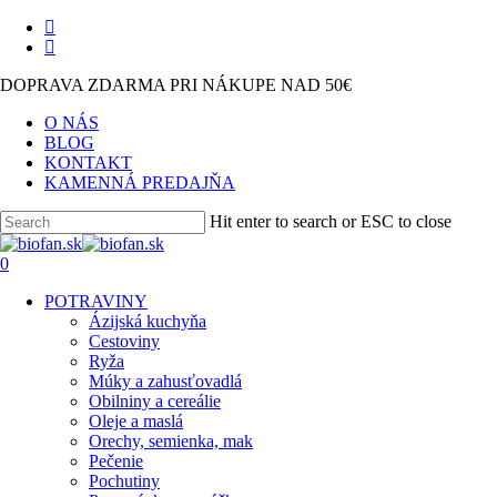
Skip
facebook
to
instagram
main
DOPRAVA ZDARMA PRI NÁKUPE NAD 50€
content
O NÁS
BLOG
KONTAKT
KAMENNÁ PREDAJŇA
Hit enter to search or ESC to close
Close
Search
search
0
Menu
POTRAVINY
Ázijská kuchyňa
Cestoviny
Ryža
Múky a zahusťovadlá
Obilniny a cereálie
Oleje a maslá
Orechy, semienka, mak
Pečenie
Pochutiny