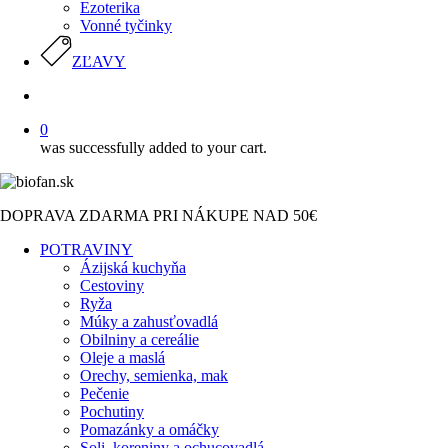
Ezoterika
Vonné tyčinky
ZĽAVY
search
0
was successfully added to your cart.
DOPRAVA ZDARMA PRI NÁKUPE NAD 50€
POTRAVINY
Ázijská kuchyňa
Cestoviny
Ryža
Múky a zahusťovadlá
Obilniny a cereálie
Oleje a maslá
Orechy, semienka, mak
Pečenie
Pochutiny
Pomazánky a omáčky
Soli, koreniny a ochucovadlá