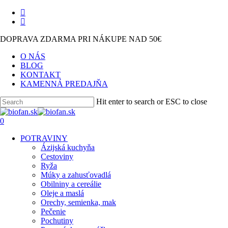
Skip
facebook
to
instagram
main
DOPRAVA ZDARMA PRI NÁKUPE NAD 50€
content
O NÁS
BLOG
KONTAKT
KAMENNÁ PREDAJŇA
Hit enter to search or ESC to close
Close
Search
search
0
Menu
POTRAVINY
Ázijská kuchyňa
Cestoviny
Ryža
Múky a zahusťovadlá
Obilniny a cereálie
Oleje a maslá
Orechy, semienka, mak
Pečenie
Pochutiny