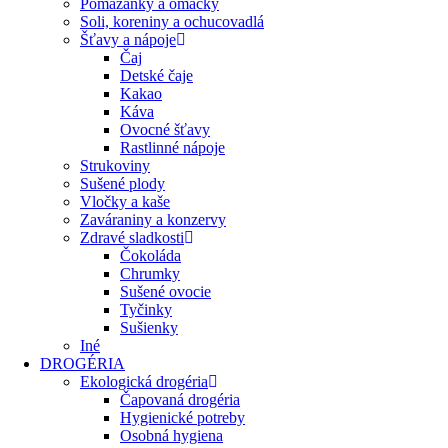
Pomazánky a omáčky
Soli, koreniny a ochucovadlá
Šťavy a nápoje
Čaj
Detské čaje
Kakao
Káva
Ovocné šťavy
Rastlinné nápoje
Strukoviny
Sušené plody
Vločky a kaše
Zaváraniny a konzervy
Zdravé sladkosti
Čokoláda
Chrumky
Sušené ovocie
Tyčinky
Sušienky
Iné
DROGÉRIA
Ekologická drogéria
Čapovaná drogéria
Hygienické potreby
Osobná hygiena