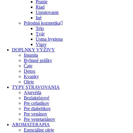
Pranie
Riad
Upratovanie
Iné
Prírodná kozmetika
Telo
Tvár
Ústna hygiena
Vlasy
DOPLNKY VÝŽIVY
Imunita
Bylinné prášky
Čaje
Detox
Kvapky
Oleje
TYPY STRAVOVANIA
Ajurvéda
Bezlaktózové
Pre celiatikov
Pre diabetikov
Pre vegánov
Pre vegetariánov
AROMATERAPIA
Esenciálne oleje