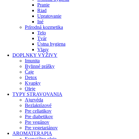
Pranie
Riad
Upratovanie
Iné
Prírodná kozmetika
Telo
Tvár
Ústna hygiena
Vlasy
DOPLNKY VÝŽIVY
Imunita
Bylinné prášky
Čaje
Detox
Kvapky
Oleje
TYPY STRAVOVANIA
Ajurvéda
Bezlaktózové
Pre celiatikov
Pre diabetikov
Pre vegánov
Pre vegetariánov
AROMATERAPIA
Esenciálne oleje