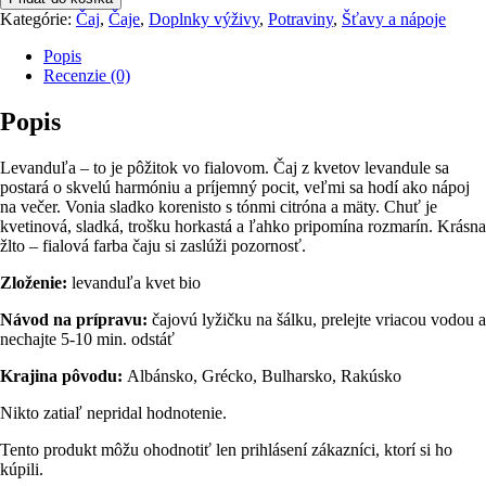
kvet,
Kategórie:
Čaj
,
Čaje
,
Doplnky výživy
,
Potraviny
,
Šťavy a nápoje
sypaný
čaj
Popis
BIO
Recenzie (0)
70
g
Popis
Levanduľa – to je pôžitok vo fialovom. Čaj z kvetov levandule sa
postará o skvelú harmóniu a príjemný pocit, veľmi sa hodí ako nápoj
na večer. Vonia sladko korenisto s tónmi citróna a mäty. Chuť je
kvetinová, sladká, trošku horkastá a ľahko pripomína rozmarín. Krásna
žlto – fialová farba čaju si zaslúži pozornosť.
Zloženie:
levanduľa kvet bio
Návod na prípravu:
čajovú lyžičku na šálku, prelejte vriacou vodou a
nechajte 5-10 min. odstáť
Krajina pôvodu:
Albánsko, Grécko, Bulharsko, Rakúsko
Nikto zatiaľ nepridal hodnotenie.
Tento produkt môžu ohodnotiť len prihlásení zákazníci, ktorí si ho
kúpili.