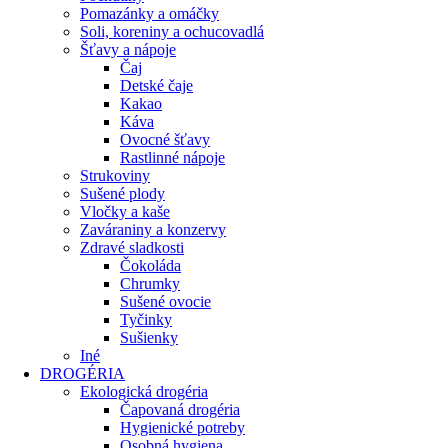
Pomazánky a omáčky
Soli, koreniny a ochucovadlá
Šťavy a nápoje
Čaj
Detské čaje
Kakao
Káva
Ovocné šťavy
Rastlinné nápoje
Strukoviny
Sušené plody
Vločky a kaše
Zaváraniny a konzervy
Zdravé sladkosti
Čokoláda
Chrumky
Sušené ovocie
Tyčinky
Sušienky
Iné
DROGÉRIA
Ekologická drogéria
Čapovaná drogéria
Hygienické potreby
Osobná hygiena