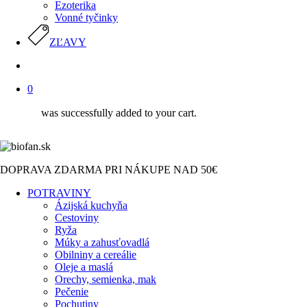
Ezoterika
Vonné tyčinky
ZĽAVY
search
0
was successfully added to your cart.
DOPRAVA ZDARMA PRI NÁKUPE NAD 50€
POTRAVINY
Ázijská kuchyňa
Cestoviny
Ryža
Múky a zahusťovadlá
Obilniny a cereálie
Oleje a maslá
Orechy, semienka, mak
Pečenie
Pochutiny