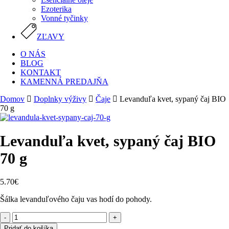
Ezoterika
Vonné tyčinky
ZĽAVY
O NÁS
BLOG
KONTAKT
KAMENNÁ PREDAJŇA
Domov
Doplnky výživy
Čaje
Levanduľa kvet, sypaný čaj BIO
70 g
Levanduľa kvet, sypaný čaj BIO
70 g
5.70
€
Šálka levanduľového čaju vas hodí do pohody.
množstvo
Levanduľa
Pridať do košíka