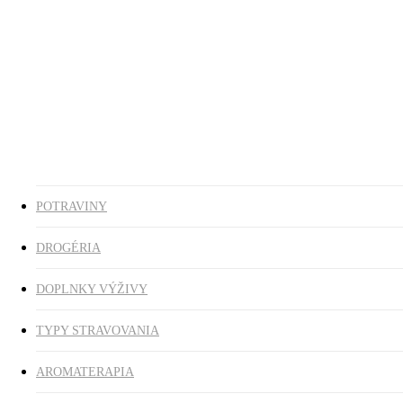
Ezoterika
Vonné tyčinky
ZĽAVY
search
0
was successfully added to your cart.
POTRAVINY
DROGÉRIA
DOPLNKY VÝŽIVY
TYPY STRAVOVANIA
AROMATERAPIA