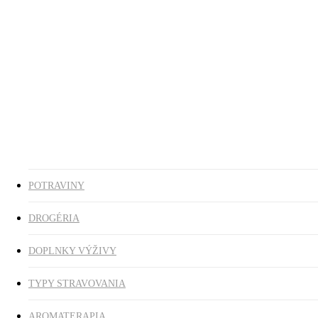
Ezoterika
Vonné tyčinky
ZĽAVY
search
0
was successfully added to your cart.
POTRAVINY
DROGÉRIA
DOPLNKY VÝŽIVY
TYPY STRAVOVANIA
AROMATERAPIA