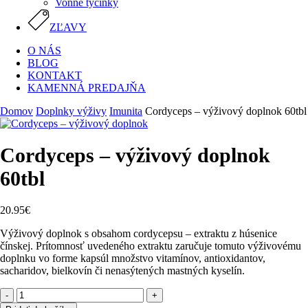
Vonné tyčinky
ZĽAVY
O NÁS
BLOG
KONTAKT
KAMENNÁ PREDAJŇA
Domov
Doplnky výživy
Imunita
Cordyceps – výživový doplnok 60tbl
Cordyceps – výživový doplnok
60tbl
20.95
€
Výživový doplnok s obsahom cordycepsu – extraktu z húsenice
čínskej. Prítomnosť uvedeného extraktu zaručuje tomuto výživovému
doplnku vo forme kapsúl množstvo vitamínov, antioxidantov,
sacharidov, bielkovín či nenasýtených mastných kyselín.
množstvo
Cordyceps