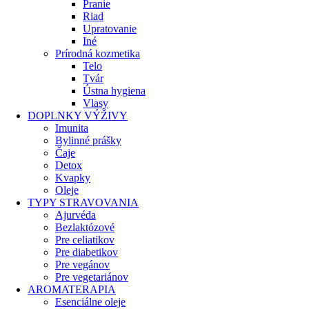
Pranie
Riad
Upratovanie
Iné
Prírodná kozmetika
Telo
Tvár
Ústna hygiena
Vlasy
DOPLNKY VÝŽIVY
Imunita
Bylinné prášky
Čaje
Detox
Kvapky
Oleje
TYPY STRAVOVANIA
Ajurvéda
Bezlaktózové
Pre celiatikov
Pre diabetikov
Pre vegánov
Pre vegetariánov
AROMATERAPIA
Esenciálne oleje