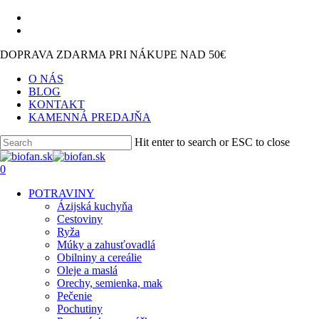
Skip
facebook
to
instagram
main
DOPRAVA ZDARMA PRI NÁKUPE NAD 50€
content
O NÁS
BLOG
KONTAKT
KAMENNÁ PREDAJŇA
Hit enter to search or ESC to close
Close
Search
search
0
Menu
POTRAVINY
Ázijská kuchyňa
Cestoviny
Ryža
Múky a zahusťovadlá
Obilniny a cereálie
Oleje a maslá
Orechy, semienka, mak
Pečenie
Pochutiny