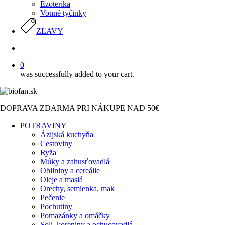
Ezoterika
Vonné tyčinky
ZĽAVY
search
0
was successfully added to your cart.
DOPRAVA ZDARMA PRI NÁKUPE NAD 50€
POTRAVINY
Ázijská kuchyňa
Cestoviny
Ryža
Múky a zahusťovadlá
Obilniny a cereálie
Oleje a maslá
Orechy, semienka, mak
Pečenie
Pochutiny
Pomazánky a omáčky
Soli, koreniny a ochucovadlá