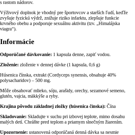
s rastom nádorov.
Výživový doplnok je vhodný pre športovcov a starších ľudí, keďže
zvyšuje fyzickú výdrž, znižuje riziko infarktu, zlepšuje funkcie
krvného obehu a podporuje sexuálnu aktivitu (tzv. „Himalájska
viagra“).
Informácie
Odporúčané dávkovanie:
1 kapsula denne, zapiť vodou.
Zloženie:
zloženie v dennej dávke (1 kapsula, 0,6 g)
Húsenica čínska, extrakt (Cordyceps synensis, obsahuje 40%
polysacharidov) – 500 mg.
Môže obsahovať mlieko, sóju, arašidy, orechy, sezamové semeno,
glutén, vajcia, mäkkýše a ryby.
Krajina pôvodu základnej zložky (húsenica čínska):
Čína
Skladovanie:
Skladujte v suchu pri izbovej teplote, mimo dosahu
malých detí. Chráňte pred teplom a priamym slnečným žiarením.
Upozornenie:
ustanovená odporúčaná denná dávka sa nesmie