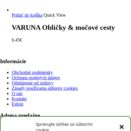
Pridať do košíka
Quick View
VARUNA Obličky & močové cesty
6.45
€
Informácie
Obchodné podmienky
Ochrana osobných údajov
Odstúpenie od zmluvy
Zásady používania súborov cookies
O nás
Kontakt
Eshop
Adresa predajne
Spravujte súhlas so súbormi
BIOfan
cookie