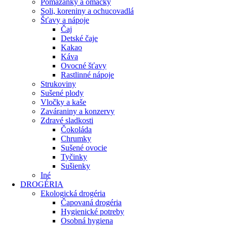
Pomazánky a omáčky
Soli, koreniny a ochucovadlá
Šťavy a nápoje
Čaj
Detské čaje
Kakao
Káva
Ovocné šťavy
Rastlinné nápoje
Strukoviny
Sušené plody
Vločky a kaše
Zaváraniny a konzervy
Zdravé sladkosti
Čokoláda
Chrumky
Sušené ovocie
Tyčinky
Sušienky
Iné
DROGÉRIA
Ekologická drogéria
Čapovaná drogéria
Hygienické potreby
Osobná hygiena