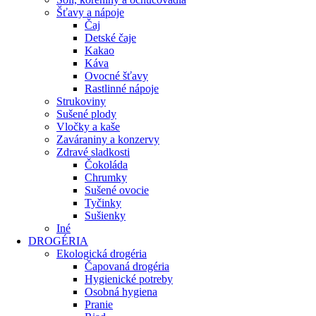
Šťavy a nápoje
Čaj
Detské čaje
Kakao
Káva
Ovocné šťavy
Rastlinné nápoje
Strukoviny
Sušené plody
Vločky a kaše
Zaváraniny a konzervy
Zdravé sladkosti
Čokoláda
Chrumky
Sušené ovocie
Tyčinky
Sušienky
Iné
DROGÉRIA
Ekologická drogéria
Čapovaná drogéria
Hygienické potreby
Osobná hygiena
Pranie