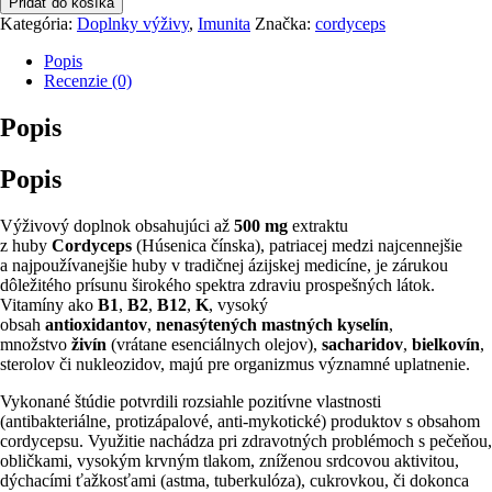
Pridať do košíka
–
Kategória:
Doplnky výživy
,
Imunita
Značka:
cordyceps
výživový
doplnok
Popis
60tbl
Recenzie (0)
Popis
Popis
Výživový doplnok obsahujúci až
500 mg
extraktu
z huby
Cordyceps
(Húsenica čínska), patriacej medzi najcennejšie
a najpoužívanejšie huby v tradičnej ázijskej medicíne, je zárukou
dôležitého prísunu širokého spektra zdraviu prospešných látok.
Vitamíny ako
B1
,
B2
,
B12
,
K
, vysoký
obsah
antioxidantov
,
nenasýtených mastných kyselín
,
množstvo
živín
(vrátane esenciálnych olejov),
sacharidov
,
bielkovín
,
sterolov či nukleozidov, majú pre organizmus významné uplatnenie.
Vykonané štúdie potvrdili rozsiahle pozitívne vlastnosti
(antibakteriálne, protizápalové, anti-mykotické) produktov s obsahom
cordycepsu. Využitie nachádza pri zdravotných problémoch s pečeňou,
obličkami, vysokým krvným tlakom, zníženou srdcovou aktivitou,
dýchacími ťažkosťami (astma, tuberkulóza), cukrovkou, či dokonca