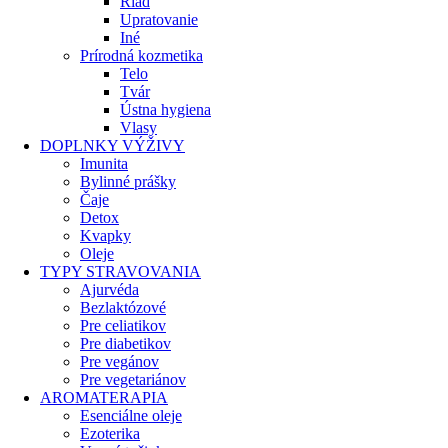
Riad
Upratovanie
Iné
Prírodná kozmetika
Telo
Tvár
Ústna hygiena
Vlasy
DOPLNKY VÝŽIVY
Imunita
Bylinné prášky
Čaje
Detox
Kvapky
Oleje
TYPY STRAVOVANIA
Ajurvéda
Bezlaktózové
Pre celiatikov
Pre diabetikov
Pre vegánov
Pre vegetariánov
AROMATERAPIA
Esenciálne oleje
Ezoterika