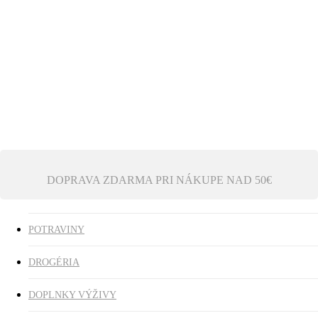
Ezoterika
Vonné tyčinky
ZĽAVY
search
0
was successfully added to your cart.
DOPRAVA ZDARMA PRI NÁKUPE NAD 50€
POTRAVINY
DROGÉRIA
DOPLNKY VÝŽIVY