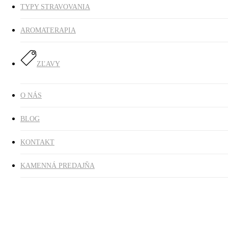
TYPY STRAVOVANIA
AROMATERAPIA
ZĽAVY
O NÁS
BLOG
KONTAKT
KAMENNÁ PREDAJŇA
Domov
Doplnky výživy
Čaje
Čierny čaj Earl Grey, sypaný BIO 90 g
Čierny čaj Earl Grey, sypaný BIO