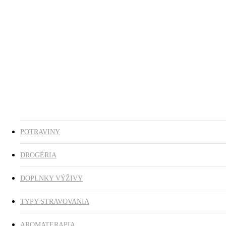
Ezoterika
Vonné tyčinky
ZĽAVY
search
0
was successfully added to your cart.
POTRAVINY
DROGÉRIA
DOPLNKY VÝŽIVY
TYPY STRAVOVANIA
AROMATERAPIA