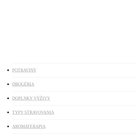
Ezoterika
Vonné tyčinky
ZĽAVY
search
0
was successfully added to your cart.
POTRAVINY
DROGÉRIA
DOPLNKY VÝŽIVY
TYPY STRAVOVANIA
AROMATERAPIA