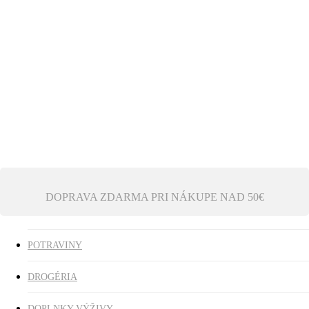
Ezoterika
Vonné tyčinky
ZĽAVY
search
0
was successfully added to your cart.
DOPRAVA ZDARMA PRI NÁKUPE NAD 50€
POTRAVINY
DROGÉRIA
DOPLNKY VÝŽIVY