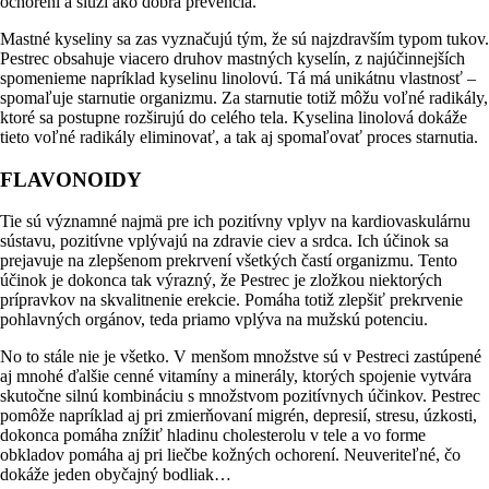
ochorení a slúži ako dobrá prevencia.
Mastné kyseliny sa zas vyznačujú tým, že sú najzdravším typom tukov.
Pestrec obsahuje viacero druhov mastných kyselín, z najúčinnejších
spomenieme napríklad kyselinu linolovú. Tá má unikátnu vlastnosť –
spomaľuje starnutie organizmu. Za starnutie totiž môžu voľné radikály,
ktoré sa postupne rozširujú do celého tela. Kyselina linolová dokáže
tieto voľné radikály eliminovať, a tak aj spomaľovať proces starnutia.
FLAVONOIDY
Tie sú významné najmä pre ich pozitívny vplyv na kardiovaskulárnu
sústavu, pozitívne vplývajú na zdravie ciev a srdca. Ich účinok sa
prejavuje na zlepšenom prekrvení všetkých častí organizmu. Tento
účinok je dokonca tak výrazný, že Pestrec je zložkou niektorých
prípravkov na skvalitnenie erekcie. Pomáha totiž zlepšiť prekrvenie
pohlavných orgánov, teda priamo vplýva na mužskú potenciu.
No to stále nie je všetko. V menšom množstve sú v Pestreci zastúpené
aj mnohé ďalšie cenné vitamíny a minerály, ktorých spojenie vytvára
skutočne silnú kombináciu s množstvom pozitívnych účinkov. Pestrec
pomôže napríklad aj pri zmierňovaní migrén, depresií, stresu, úzkosti,
dokonca pomáha znížiť hladinu cholesterolu v tele a vo forme
obkladov pomáha aj pri liečbe kožných ochorení. Neuveriteľné, čo
dokáže jeden obyčajný bodliak…