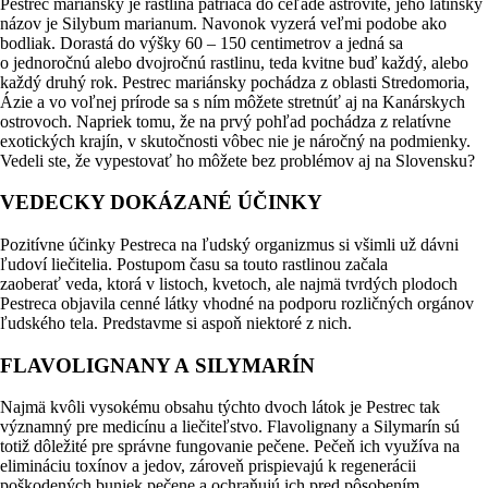
Pestrec mariánsky je rastlina patriaca do čeľade astrovité, jeho latinský
názov je Silybum marianum. Navonok vyzerá veľmi podobe ako
bodliak. Dorastá do výšky 60 – 150 centimetrov a jedná sa
o jednoročnú alebo dvojročnú rastlinu, teda kvitne buď každý, alebo
každý druhý rok. Pestrec mariánsky pochádza z oblasti Stredomoria,
Ázie a vo voľnej prírode sa s ním môžete stretnúť aj na Kanárskych
ostrovoch. Napriek tomu, že na prvý pohľad pochádza z relatívne
exotických krajín, v skutočnosti vôbec nie je náročný na podmienky.
Vedeli ste, že vypestovať ho môžete bez problémov aj na Slovensku?
VEDECKY DOKÁZANÉ ÚČINKY
Pozitívne účinky Pestreca na ľudský organizmus si všimli už dávni
ľudoví liečitelia. Postupom času sa touto rastlinou začala
zaoberať veda, ktorá v listoch, kvetoch, ale najmä tvrdých plodoch
Pestreca objavila cenné látky vhodné na podporu rozličných orgánov
ľudského tela. Predstavme si aspoň niektoré z nich.
FLAVOLIGNANY A SILYMARÍN
Najmä kvôli vysokému obsahu týchto dvoch látok je Pestrec tak
významný pre medicínu a liečiteľstvo. Flavolignany a Silymarín sú
totiž dôležité pre správne fungovanie pečene. Pečeň ich využíva na
elimináciu toxínov a jedov, zároveň prispievajú k regenerácii
poškodených buniek pečene a ochraňujú ich pred pôsobením