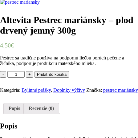
Altevita Pestrec mariánsky – plod
drvený jemný 300g
4.50
€
Pestrec sa tradične používa na podpornú liečbu porúch pečene a
žlčníka, podporuje produkciu materského mlieka.
množstvo
Pridať do košíka
Altevita
Pestrec
Kategória:
mariánsky
Bylinné prášky
,
Doplnky výživy
Značka:
pestrec mariánsky
-
plod
drvený
Popis
Recenzie (0)
jemný
300g
Popis