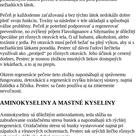
nežiadúcich látok.
Pečeň je každodenne zaťažovaná a bez týchto látok nedokáže dobre
plniť svoju funkciu. Toxíny sa následne v tele ukladajú a spôsobujú
vážne problémy. Pečeň je potrebné podporovať a regenerovať
preventívne, no zvýšený príjem Flavolignanov a Silymarínu je dôležitý
špeciálne pri rôznych otravách tela, či už hubami, alkoholom, alebo
toxínmi z jedla. Pri otravách musí pečeň bežať na plný výkon, aby si s
nežiadúcimi látkami poradila. Pestrec už dávni ľudoví liečitelia
využívali ako „protijed“ po rôznych otravách. Jeho účinok je cenený
dodnes, Pestrec je nosnou zložkou mnohých liekov dostupných
v lekárňach, a to aj na prepis.
Okrem regenerácie pečene tieto zložky napomáhajú aj správnemu
fungovaniu, detoxikácii a regenerácii zvyšku tráviacej sústavy, najmä
žalúdku a žlčníka. Pestrec sa často používa aj na zmiernenie
nevoľnosti.
AMINOKYSELINY A MASTNÉ KYSELINY
Aminokyseliny sú dôležitým antioxidantom, teda slúžia na
zabraňovanie oxidačnému stresu buniek a napomáhajú ich rýchlej
regenerácii. Oxidačnému stresu sú bunky vystavované najmä pri
zápaloch a vírusových ochoreniach, Pestrec tak urýchli liečbu rôznych