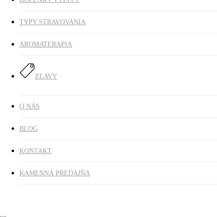
TYPY STRAVOVANIA
AROMATERAPIA
ZĽAVY
O NÁS
BLOG
KONTAKT
KAMENNÁ PREDAJŇA
Domov
Doplnky výživy
Bylinné prášky
Altevita Pestrec
mariánsky – plod drvený jemný 300g