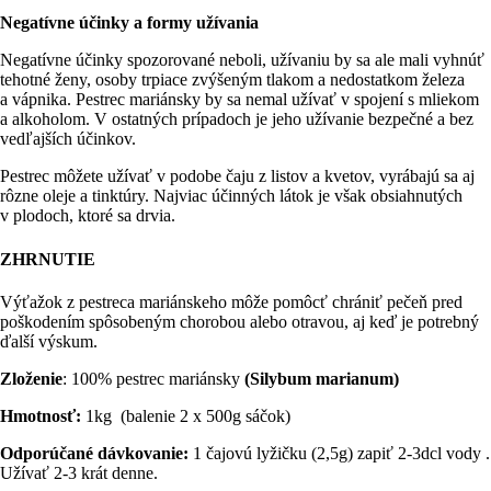
Negatívne účinky a formy užívania
Negatívne účinky spozorované neboli, užívaniu by sa ale mali vyhnúť
tehotné ženy, osoby trpiace zvýšeným tlakom a nedostatkom železa
a vápnika. Pestrec mariánsky by sa nemal užívať v spojení s mliekom
a alkoholom. V ostatných prípadoch je jeho užívanie bezpečné a bez
vedľajších účinkov.
Pestrec môžete užívať v podobe čaju z listov a kvetov, vyrábajú sa aj
rôzne oleje a tinktúry. Najviac účinných látok je však obsiahnutých
v plodoch, ktoré sa drvia.
ZHRNUTIE
Výťažok z pestreca mariánskeho môže pomôcť chrániť pečeň pred
poškodením spôsobeným chorobou alebo otravou, aj keď je potrebný
ďalší výskum.
Zloženie
: 100% pestrec mariánsky
(Silybum marianum)
Hmotnosť:
1kg (balenie 2 x 500g sáčok)
Odporúčané dávkovanie:
1 čajovú lyžičku (2,5g) zapiť 2-3dcl vody .
Užívať 2-3 krát denne.