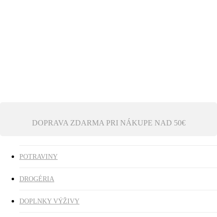
Ezoterika
Vonné tyčinky
ZĽAVY
search
0
was successfully added to your cart.
DOPRAVA ZDARMA PRI NÁKUPE NAD 50€
POTRAVINY
DROGÉRIA
DOPLNKY VÝŽIVY