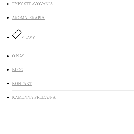
TYPY STRAVOVANIA
AROMATERAPIA
ZĽAVY
O NÁS
BLOG
KONTAKT
KAMENNÁ PREDAJŇA
Domov
AROMATERAPIA
Esenciálne oleje
Altevita esenciálny
olej YLANG YLANG 10ml