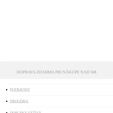
Ezoterika
Vonné tyčinky
ZĽAVY
search
0
was successfully added to your cart.
DOPRAVA ZDARMA PRI NÁKUPE NAD 50€
POTRAVINY
DROGÉRIA
DOPLNKY VÝŽIVY