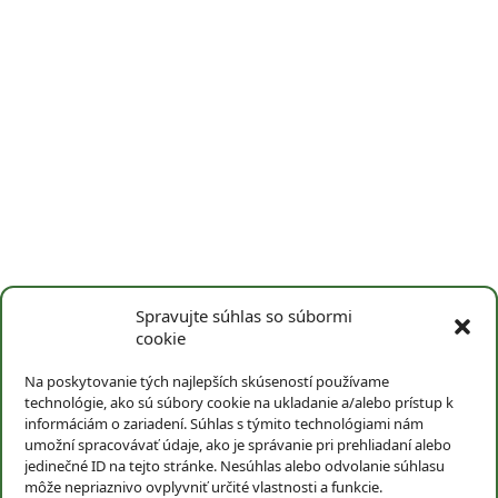
Informácie
Obchodné podmienky
Ochrana osobných údajov
Odstúpenie od zmluvy
Zásady používania súborov cookies
O nás
Kontakt
Eshop
Adresa predajne
BIOfan
Hlavná 25
Spravujte súhlas so súbormi
040 01 Košice
cookie
PO - PIA: 10:00 - 17:30
Na poskytovanie tých najlepších skúseností používame
SO - NE: Oddychujeme.
technológie, ako sú súbory cookie na ukladanie a/alebo prístup k
+421 948 617 039
informáciám o zariadení. Súhlas s týmito technológiami nám
+421 55 623 18 14
umožní spracovávať údaje, ako je správanie pri prehliadaní alebo
info@biofan.sk
jedinečné ID na tejto stránke. Nesúhlas alebo odvolanie súhlasu
môže nepriaznivo ovplyvniť určité vlastnosti a funkcie.