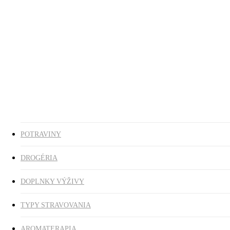
Ezoterika
Vonné tyčinky
ZĽAVY
search
0
was successfully added to your cart.
POTRAVINY
DROGÉRIA
DOPLNKY VÝŽIVY
TYPY STRAVOVANIA
AROMATERAPIA