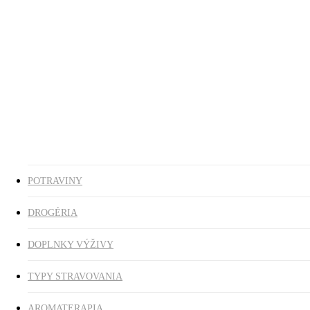
Ezoterika
Vonné tyčinky
ZĽAVY
search
0
was successfully added to your cart.
POTRAVINY
DROGÉRIA
DOPLNKY VÝŽIVY
TYPY STRAVOVANIA
AROMATERAPIA