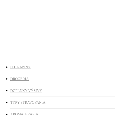
Ezoterika
Vonné tyčinky
ZĽAVY
search
0
was successfully added to your cart.
POTRAVINY
DROGÉRIA
DOPLNKY VÝŽIVY
TYPY STRAVOVANIA
AROMATERAPIA