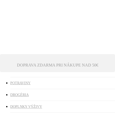
Ezoterika
Vonné tyčinky
ZĽAVY
search
0
was successfully added to your cart.
DOPRAVA ZDARMA PRI NÁKUPE NAD 50€
POTRAVINY
DROGÉRIA
DOPLNKY VÝŽIVY