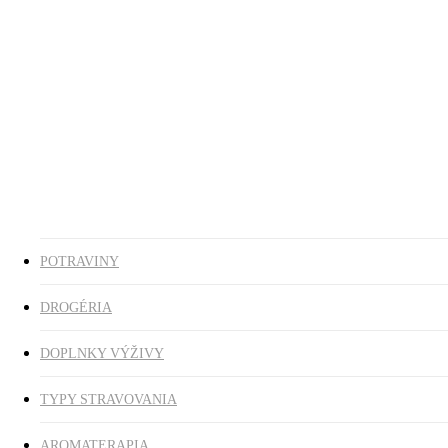
Ezoterika
Vonné tyčinky
ZĽAVY
search
0
was successfully added to your cart.
POTRAVINY
DROGÉRIA
DOPLNKY VÝŽIVY
TYPY STRAVOVANIA
AROMATERAPIA