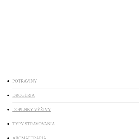
Ezoterika
Vonné tyčinky
ZĽAVY
search
0
was successfully added to your cart.
POTRAVINY
DROGÉRIA
DOPLNKY VÝŽIVY
TYPY STRAVOVANIA
AROMATERAPIA